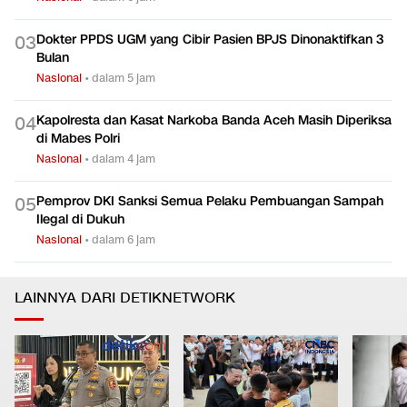
Dokter PPDS UGM yang Cibir Pasien BPJS Dinonaktifkan 3
0
3
Bulan
Nasional
•
dalam 5 jam
Kapolresta dan Kasat Narkoba Banda Aceh Masih Diperiksa
0
4
di Mabes Polri
Nasional
•
dalam 4 jam
Pemprov DKI Sanksi Semua Pelaku Pembuangan Sampah
0
5
Ilegal di Dukuh
Nasional
•
dalam 6 jam
LAINNYA DARI DETIKNETWORK