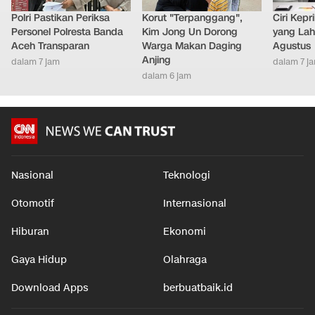
Polri Pastikan Periksa
Korut "Terpanggang",
Ciri Kep
Personel Polresta Banda
Kim Jong Un Dorong
yang Lahi
Aceh Transparan
Warga Makan Daging
Agustus
Anjing
dalam 7 jam
dalam 7 j
dalam 6 jam
Nasional
Teknologi
Otomotif
Internasional
Hiburan
Ekonomi
Gaya Hidup
Olahraga
Download Apps
berbuatbaik.id