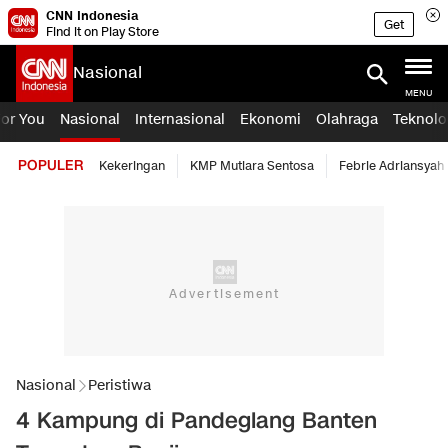
CNN Indonesia
Get
Find it on Play Store
Nasional
MENU
For You
Nasional
Internasional
Ekonomi
Olahraga
Teknolo
POPULER
Kekeringan
KMP Mutiara Sentosa
Febrie Adriansyah
Nasional
Peristiwa
4 Kampung di Pandeglang Banten