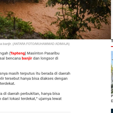
ncana banjir. (ANTARA FOTO/MUHAMMAD ADIMAJA)
ngah (
Tapteng
) Masinton Pasaribu
usai bencana
banjir
dan longsor di
ya masih terputus itu berada di daerah
olir tersebut hanya bisa diakses dengan
terdekat.
ya di daerah perbukitan, hanya bisa
P
dari lokasi terdekat," ujarnya lewat
D