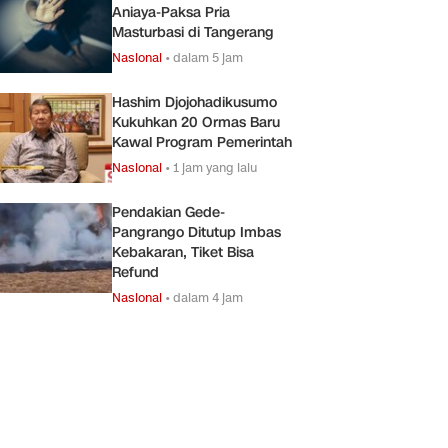
Aniaya-Paksa Pria
Masturbasi di Tangerang
Nasional
•
dalam 5 jam
Hashim Djojohadikusumo
Kukuhkan 20 Ormas Baru
Kawal Program Pemerintah
Nasional
•
1 jam yang lalu
Pendakian Gede-
Pangrango Ditutup Imbas
Kebakaran, Tiket Bisa
Refund
Nasional
•
dalam 4 jam