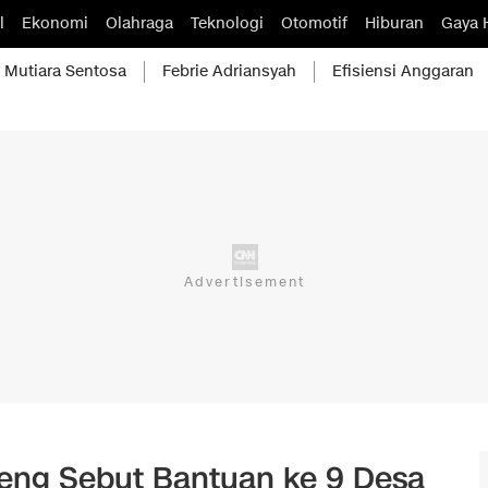
l
Ekonomi
Olahraga
Teknologi
Otomotif
Hiburan
Gaya 
Mutiara Sentosa
Febrie Adriansyah
Efisiensi Anggaran
pteng Sebut Bantuan ke 9 Desa