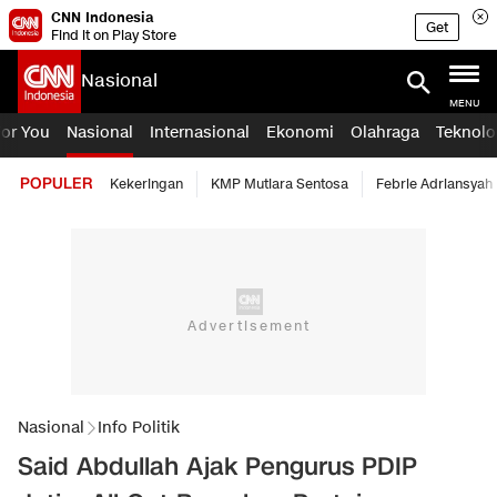
CNN Indonesia
Get
Find it on Play Store
Nasional
MENU
For You
Nasional
Internasional
Ekonomi
Olahraga
Teknolo
POPULER
Kekeringan
KMP Mutiara Sentosa
Febrie Adriansyah
Nasional
Info Politik
Said Abdullah Ajak Pengurus PDIP