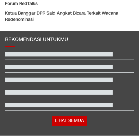
Forum RedTalks
Ketua Banggar DPR Said Angkat Bicara Terkait Wacana
Redenominasi
REKOMENDASI UNTUKMU
Pelatih Vietnam Buka Suara Balas Komentar Justin Hubner Soal
Piala AFF
Video Mesum 'Yang Wis Yang' Banyuwangi, Pemeran Pria Jadi
Tersangka
Klasemen SEA V Cup Women's: Indonesia di Puncak usai Hajar
Vietnam
Aktivis Sayap Kiri Israel Serbu Kantor Partai Peneror Warga
Palestina
Satelit Lampung-1 Meluncur ke Orbit dari China, Apa Saja
Fungsinya?
Insiden Jalan Raya, Direskrimum Polda Sumbar Diduga Aniaya