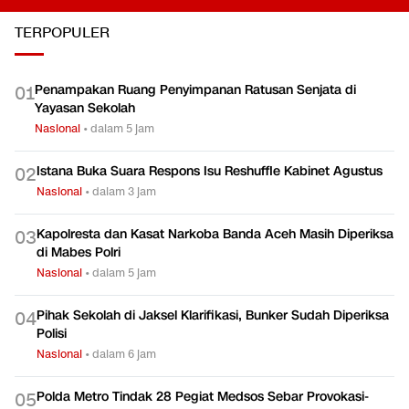
Persen di Kuartal II 2026
Mesin Pe
Ekonomi
Kerja?
Ekonomi
Ekonomi
TERPOPULER
Penampakan Ruang Penyimpanan Ratusan Senjata di
0
1
Yayasan Sekolah
Nasional
•
dalam 5 jam
Istana Buka Suara Respons Isu Reshuffle Kabinet Agustus
0
2
Nasional
•
dalam 3 jam
Kapolresta dan Kasat Narkoba Banda Aceh Masih Diperiksa
0
3
di Mabes Polri
Nasional
•
dalam 5 jam
Pihak Sekolah di Jaksel Klarifikasi, Bunker Sudah Diperiksa
0
4