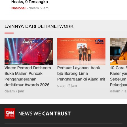
Polisi
Nasional
•
dalam 6 jam
Polda Metro Tindak 28 Pegiat Medsos Sebar Provokasi-
0
5
Hoaks, 9 Tersangka
Nasional
•
dalam 5 jam
LAINNYA DARI DETIKNETWORK
Video: Pemred Detikcom
Perkuat Layanan, bank
10 Cara 
Buka Malam Puncak
bjb Borong Lima
Karier y
Penganugerahan
Penghargaan di Ajang Ini!
Sebelum 
detiktimur Awards 2026
Pekerjaa
dalam 7 jam
dalam 7 jam
dalam 7 j