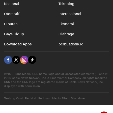
Nasional
Teknologi
Otomotif
Internasional
Hiburan
Ekonomi
Gaya Hidup
Olahraga
Download Apps
berbuatbaik.id
©2026 Trans Media, CNN name, logo and all associated elements (R) and ©
2026 Cable News Network, Inc. A Time Warner Company. All rights reserved.
CNN and the CNN logo are registered marks of Cable News Network, Inc.,
displayed with permission.