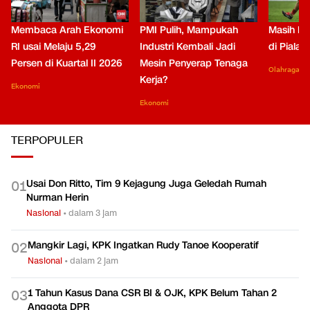
Membaca Arah Ekonomi
PMI Pulih, Mampukah
Masih Be
RI usai Melaju 5,29
Industri Kembali Jadi
di Piala
Persen di Kuartal II 2026
Mesin Penyerap Tenaga
Olahraga
Kerja?
Ekonomi
Ekonomi
TERPOPULER
Usai Don Ritto, Tim 9 Kejagung Juga Geledah Rumah
0
1
Nurman Herin
Nasional
•
dalam 3 jam
Mangkir Lagi, KPK Ingatkan Rudy Tanoe Kooperatif
0
2
Nasional
•
dalam 2 jam
1 Tahun Kasus Dana CSR BI & OJK, KPK Belum Tahan 2
0
3
Anggota DPR