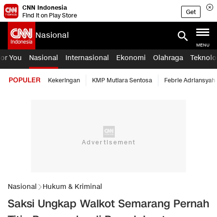
CNN Indonesia
Get
Find it on Play Store
Nasional
MENU
For You
Nasional
Internasional
Ekonomi
Olahraga
Teknolo
POPULER
Kekeringan
KMP Mutiara Sentosa
Febrie Adriansyah
Nasional
Hukum & Kriminal
Saksi Ungkap Walkot Semarang Pernah