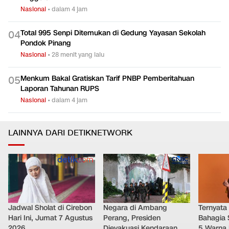
Nasional
•
dalam 4 jam
Total 995 Senpi Ditemukan di Gedung Yayasan Sekolah
0
4
Pondok Pinang
Nasional
•
28 menit yang lalu
Menkum Bakal Gratiskan Tarif PNBP Pemberitahuan
0
5
Laporan Tahunan RUPS
Nasional
•
dalam 4 jam
LAINNYA DARI DETIKNETWORK
Jadwal Sholat di Cirebon
Negara di Ambang
Ternyata
Hari Ini, Jumat 7 Agustus
Perang, Presiden
Bahagia 
2026
Dievakuasi Kendaraan
5 Warna 