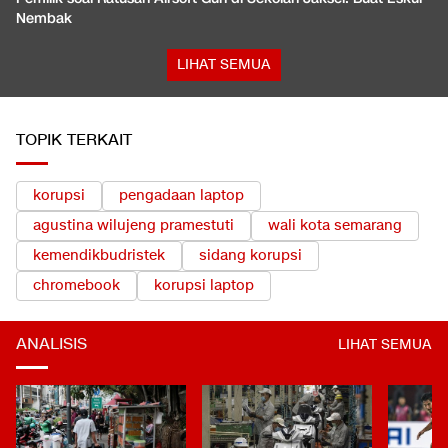
Nembak
LIHAT SEMUA
TOPIK TERKAIT
korupsi
pengadaan laptop
agustina wilujeng pramestuti
wali kota semarang
kemendikbudristek
sidang korupsi
chromebook
korupsi laptop
ANALISIS
LIHAT SEMUA