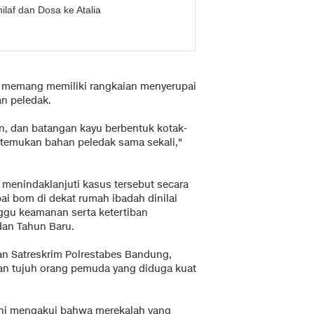
laf dan Dosa ke Atalia
ut memang memiliki rangkaian menyerupai
an peledak.
n, dan batangan kayu berbentuk kotak-
itemukan bahan peledak sama sekali,"
p menindaklanjuti kasus tersebut secara
ai bom di dekat rumah ibadah dinilai
gu keamanan serta ketertiban
dan Tahun Baru.
kan Satreskrim Polrestabes Bandung,
kan tujuh orang pemuda yang diduga kuat
 ini mengakui bahwa merekalah yang