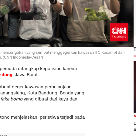
a mencurigakan yang sempat menggegerkan kawasan ITC Kosambi dan
. (CNN Indonesia/Cesar)
 pemuda ditangkap kepolisian karena
ndung
, Jawa Barat.
uat geger kawasan perbelanjaan
ranangsiang, Kota Bandung. Benda yang
u
fake bomb
yang dibuat dari kayu dan
no menjelaskan, peristiwa terjadi pada
D
B
MENT