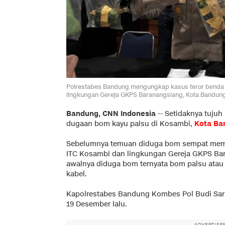
Polrestabes Bandung mengungkap kasus teror bend
lingkungan Gereja GKPS Baranangsiang, Kota Bandung
Bandung, CNN Indonesia
--
Setidaknya tujuh
dugaan bom kayu palsu di Kosambi,
Kota Ba
Sebelumnya temuan diduga bom sempat memb
ITC Kosambi dan lingkungan Gereja GKPS Ba
awalnya diduga bom ternyata bom palsu ata
kabel.
Kapolrestabes Bandung Kombes Pol Budi Sarto
19 Desember lalu.
ADVERTISE