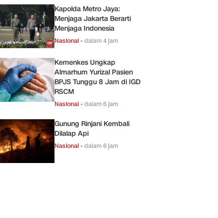
Kapolda Metro Jaya:
Menjaga Jakarta Berarti
Menjaga Indonesia
Nasional
•
dalam 4 jam
Kemenkes Ungkap
Almarhum Yurizal Pasien
BPJS Tunggu 8 Jam di IGD
RSCM
Nasional
•
dalam 6 jam
Gunung Rinjani Kembali
Dilalap Api
Nasional
•
dalam 6 jam