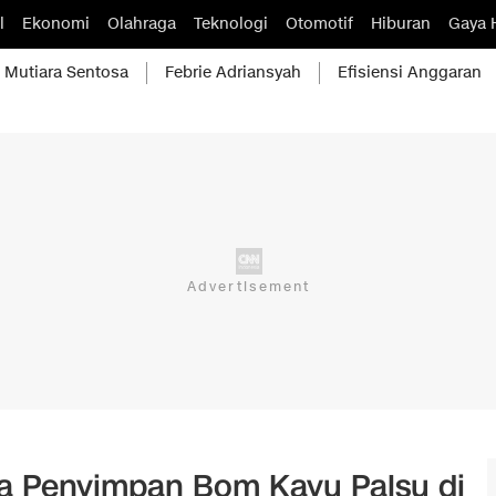
l
Ekonomi
Olahraga
Teknologi
Otomotif
Hiburan
Gaya 
Mutiara Sentosa
Febrie Adriansyah
Efisiensi Anggaran
da Penyimpan Bom Kayu Palsu di