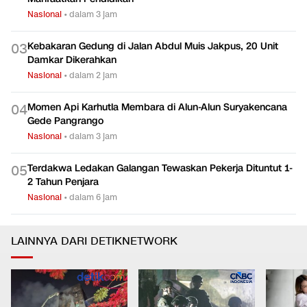
Nasional
•
dalam 3 jam
Kebakaran Gedung di Jalan Abdul Muis Jakpus, 20 Unit
0
3
Damkar Dikerahkan
Nasional
•
dalam 2 jam
Momen Api Karhutla Membara di Alun-Alun Suryakencana
0
4
Gede Pangrango
Nasional
•
dalam 3 jam
Terdakwa Ledakan Galangan Tewaskan Pekerja Dituntut 1-
0
5
2 Tahun Penjara
Nasional
•
dalam 6 jam
LAINNYA DARI DETIKNETWORK