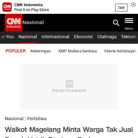
CNN Indonesia
Get
Find it on Play Store
Nasional
MENU
For You
Nasional
Internasional
Ekonomi
Olahraga
Teknolo
POPULER
Kekeringan
KMP Mutiara Sentosa
Febrie Adriansyah
Nasional
Peristiwa
Walkot Magelang Minta Warga Tak Jual