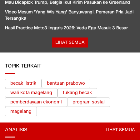
Mau Dicaplok Trump, Belgia Ikut Kirim Pasukan ke Greenland
Video Mesum 'Yang Wis Yang' Banyuwangi, Pemeran Pria Jadi
Tersangka
Hasil Practice Moto3 Inggris 2026: Veda Ega Masuk 3 Besar
LIHAT SEMUA
TOPIK TERKAIT
becak listrik
bantuan prabowo
wali kota magelang
tukang becak
pemberdayaan ekonomi
program sosial
magelang
ANALISIS
LIHAT SEMUA