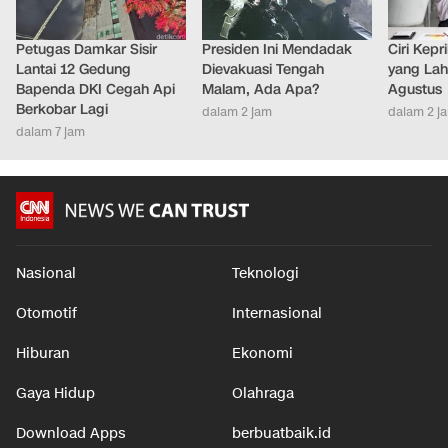
Petugas Damkar Sisir
Presiden Ini Mendadak
Ciri Kep
Lantai 12 Gedung
Dievakuasi Tengah
yang Lahi
Bapenda DKI Cegah Api
Malam, Ada Apa?
Agustus
Berkobar Lagi
dalam 2 jam
dalam 2 j
dalam 7 jam
Nasional
Teknologi
Otomotif
Internasional
Hiburan
Ekonomi
Gaya Hidup
Olahraga
Download Apps
berbuatbaik.id