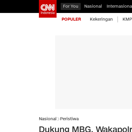
For You
Nasional
Internasiona
POPULER
Kekeringan
KMP 
Nasional
Peristiwa
Dukung MBG, Wakapolri