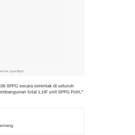
 WITH CONTENT
436 SPPG secara serentak di seluruh
embangunan total 1.147 unit SPPG Polri,"
 Tamiang