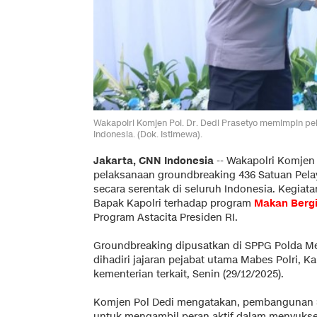
Wakapolri Komjen Pol. Dr. Dedi Prasetyo memimpin pe
Indonesia. (Dok. Istimewa).
Jakarta, CNN Indonesia
--
Wakapolri Komjen 
pelaksanaan groundbreaking 436 Satuan Pela
secara serentak di seluruh Indonesia. Kegia
Bapak Kapolri terhadap program
Makan Bergi
Program Astacita Presiden RI.
Groundbreaking dipusatkan di SPPG Polda Met
dihadiri jajaran pejabat utama Mabes Polri, K
kementerian terkait, Senin (29/12/2025).
Komjen Pol Dedi mengatakan, pembangunan 
untuk mengambil peran aktif dalam menyukse