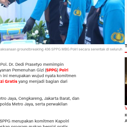
laksanaan groundbreaking 436 SPPG MBG Polri secara serentak di seluruh
Pol. Dr. Dedi Prasetyo memimpin
yanan Pemenuhan Gizi (
SPPG
)
Polri
tan ini merupakan wujud nyata komitmen
zi Gratis
yang menjadi bagian dari
ro Jaya, Cengkareng, Jakarta Barat, dan
apolda Metro Jaya, serta perwakilan
K
A
SPPG merupakan komitmen Kapolri
skan program makan bergizi gratis