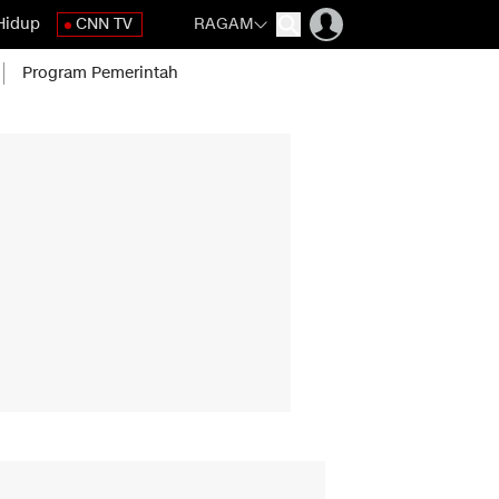
Hidup
CNN TV
RAGAM
Program Pemerintah