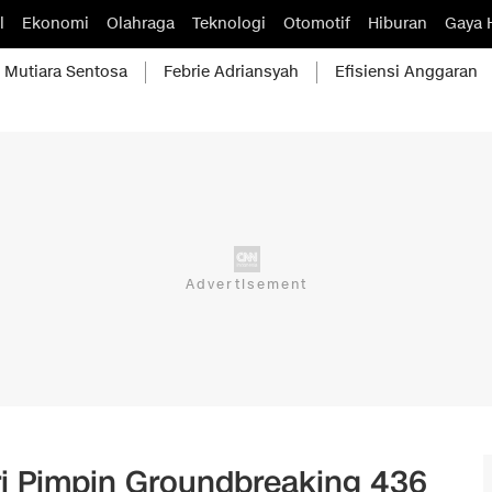
l
Ekonomi
Olahraga
Teknologi
Otomotif
Hiburan
Gaya 
Mutiara Sentosa
Febrie Adriansyah
Efisiensi Anggaran
 Pimpin Groundbreaking 436