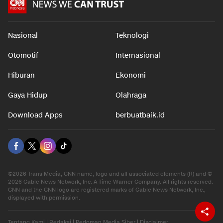
Nasional
Teknologi
Otomotif
Internasional
Hiburan
Ekonomi
Gaya Hidup
Olahraga
Download Apps
berbuatbaik.id
©2026 Trans Media, CNN name, logo and all associated elements (R) and ©
2026 Cable News Network, Inc. A Time Warner Company. All rights reserved.
CNN and the CNN logo are registered marks of Cable News Network, Inc.,
displayed with permission.
Tentang Kami
|
Redaksi
|
Pedoman Media Siber
|
Disclaimer