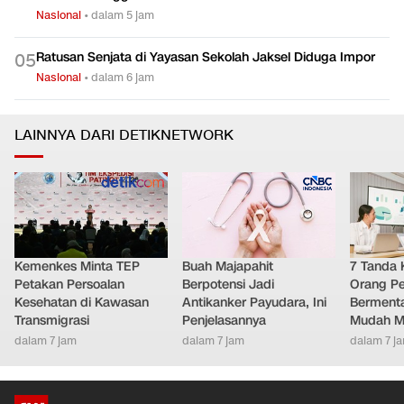
Nasional
•
dalam 5 jam
Ratusan Senjata di Yayasan Sekolah Jaksel Diduga Impor
0
5
Nasional
•
dalam 6 jam
LAINNYA DARI DETIKNETWORK
Kemenkes Minta TEP
Buah Majapahit
7 Tanda 
Petakan Persoalan
Berpotensi Jadi
Orang Pe
Kesehatan di Kawasan
Antikanker Payudara, Ini
Bermenta
Transmigrasi
Penjelasannya
Mudah M
dalam 7 jam
dalam 7 jam
dalam 7 j