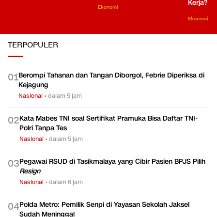
Kerja?
Ekonomi
Ekonomi
TERPOPULER
Berompi Tahanan dan Tangan Diborgol, Febrie Diperiksa di
0
1
Kejagung
Nasional
•
dalam 5 jam
Kata Mabes TNI soal Sertifikat Pramuka Bisa Daftar TNI-
0
2
Polri Tanpa Tes
Nasional
•
dalam 5 jam
Pegawai RSUD di Tasikmalaya yang Cibir Pasien BPJS Pilih
0
3
Resign
Nasional
•
dalam 6 jam
Polda Metro: Pemilik Senpi di Yayasan Sekolah Jaksel
0
4
Sudah Meninggal