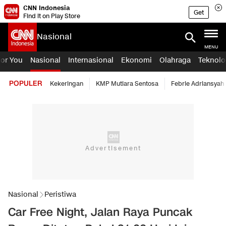
CNN Indonesia
Get
Find it on Play Store
Nasional
MENU
For You
Nasional
Internasional
Ekonomi
Olahraga
Teknolo
POPULER
Kekeringan
KMP Mutiara Sentosa
Febrie Adriansyah
Nasional
Peristiwa
Car Free Night, Jalan Raya Puncak