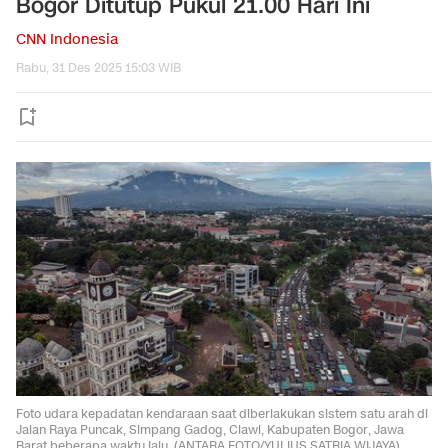
Bogor Ditutup Pukul 21.00 Hari Ini
CNN Indonesia
Rabu, 31 Des 2025 15:03 WIB
Foto udara kepadatan kendaraan saat diberlakukan sistem satu arah di
Jalan Raya Puncak, Simpang Gadog, Ciawi, Kabupaten Bogor, Jawa
Barat beberapa waktu lalu. (ANTARA FOTO/YULIUS SATRIA WIJAYA)