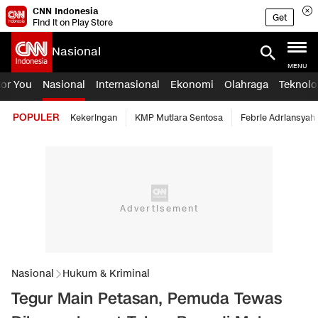
CNN Indonesia
Get
Find it on Play Store
Nasional
MENU
For You
Nasional
Internasional
Ekonomi
Olahraga
Teknolo
POPULER
Kekeringan
KMP Mutiara Sentosa
Febrie Adriansyah
Nasional
Hukum & Kriminal
Tegur Main Petasan, Pemuda Tewas