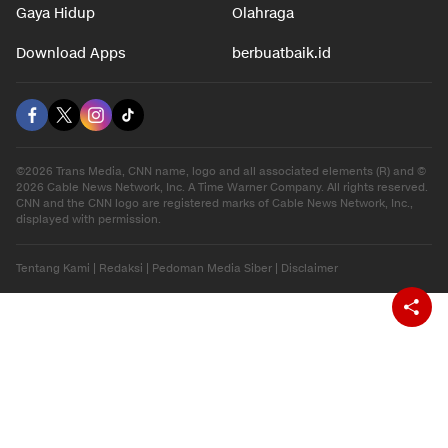
Gaya Hidup
Olahraga
Download Apps
berbuatbaik.id
©2026 Trans Media, CNN name, logo and all associated elements (R) and ©
2026 Cable News Network, Inc. A Time Warner Company. All rights reserved.
CNN and the CNN logo are registered marks of Cable News Network, Inc.,
displayed with permission.
Tentang Kami
|
Redaksi
|
Pedoman Media Siber
|
Disclaimer