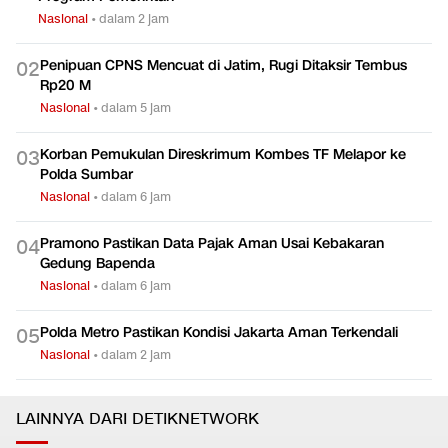
Nasional
•
dalam 2 jam
Penipuan CPNS Mencuat di Jatim, Rugi Ditaksir Tembus
0
2
Rp20 M
Nasional
•
dalam 5 jam
Korban Pemukulan Direskrimum Kombes TF Melapor ke
0
3
Polda Sumbar
Nasional
•
dalam 6 jam
Pramono Pastikan Data Pajak Aman Usai Kebakaran
0
4
Gedung Bapenda
Nasional
•
dalam 6 jam
Polda Metro Pastikan Kondisi Jakarta Aman Terkendali
0
5
Nasional
•
dalam 2 jam
LAINNYA DARI DETIKNETWORK