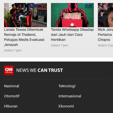
Lansia Tewas Ditembak
Tanda Whatsapp Disadap
Nick Jon
Remaja di Thailand,
dari Jauh dan Cara
Pertama 
Petugas Medis Evakuasi
Hentikan
Chopra
Jenazah
dalam 7 jam
dalam 5 j
dalam 7 jam
Nasional
Teknologi
Otomotif
Internasional
Hiburan
Ekonomi