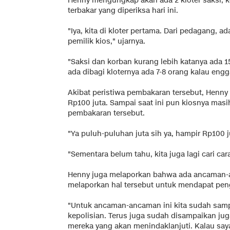
Henny mengungkap akan ada 2 kloter saksi, ko
terbakar yang diperiksa hari ini.
"Iya, kita di kloter pertama. Dari pedagang, a
pemilik kios," ujarnya.
"Saksi dan korban kurang lebih katanya ada 15
ada dibagi kloternya ada 7-8 orang kalau eng
Akibat peristiwa pembakaran tersebut, Henn
Rp100 juta. Sampai saat ini pun kiosnya masi
pembakaran tersebut.
"Ya puluh-puluhan juta sih ya, hampir Rp100 j
"Sementara belum tahu, kita juga lagi cari c
Henny juga melaporkan bahwa ada ancaman-a
melaporkan hal tersebut untuk mendapat peng
"Untuk ancaman-ancaman ini kita sudah sampa
kepolisian. Terus juga sudah disampaikan jug
mereka yang akan menindaklanjuti. Kalau saya