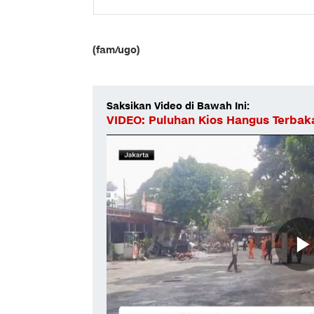
(fam/ugo)
Saksikan Video di Bawah Ini:
VIDEO: Puluhan Kios Hangus Terbak