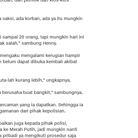
rban, dan pemilik dari kios-kios
da saksi, ada korban, ada ya itu mungkin
 sampai 20 orang, tapi mungkin hari ini
gak salah," sambung Henny.
y mengaku mengalami kerugian hampir
h belum dapat dibuka kembali akibat
uta-lah kurang lebih," ungkapnya.
ara berusaha buat bangkit," sambungnya.
ncaman yang ia dapatkan. Sehingga ia
amanan dari pihak kepolisian.
ikan juga kepada pihak polisi,
a ke Merah Putih, jadi mungkin nanti
 pribadi ya mengikuti prosedur saja