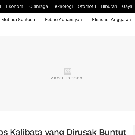
l
Ekonomi
Olahraga
Teknologi
Otomotif
Hiburan
Gaya 
Mutiara Sentosa
Febrie Adriansyah
Efisiensi Anggaran
ios Kalibata yang Dirusak Buntut