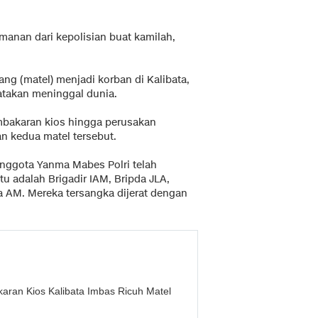
nan dari kepolisian buat kamilah,
ng (matel) menjadi korban di Kalibata,
yatakan meninggal dunia.
embakaran kios hingga perusakan
an kedua matel tersebut.
anggota Yanma Mabes Polri telah
tu adalah Brigadir IAM, Bripda JLA,
a AM. Mereka tersangka dijerat dengan
karan Kios Kalibata Imbas Ricuh Matel