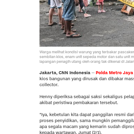
Warga melihat kondisi warung yang terbakar pascakeri
sembilan kios, enam unit sepeda motor dan satu unit
lapangan penagih utang oleh orang tak dikenal di Ja
Jakarta, CNN Indonesia
--
Polda Metro Jaya
kios bangunan yang dirusak dan dibakar mas
collector.
Henny diperiksa sebagai saksi sekaligus pela
akibat peristiwa pembakaran tersebut.
"Iya, kebetulan kita dapat panggilan resmi d
proses penyidikan, sama mungkin pemanggila
apa segala macam yang kemarin sudah dipros
kepada wartawan, Jumat (2/1).