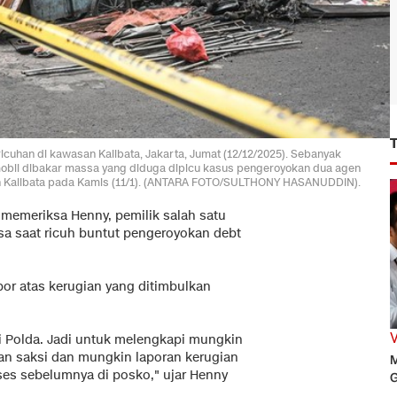
cuhan di kawasan Kalibata, Jakarta, Jumat (12/12/2025). Sebanyak
 mobil dibakar massa yang diduga dipicu kasus pengeroyokan dua agen
lan Kalibata pada Kamis (11/1). (ANTARA FOTO/SULTHONY HASANUDDIN).
memeriksa Henny, pemilik salah satu
sa saat ricuh buntut pengeroyokan debt
por atas kerugian yang ditimbulkan
ari Polda. Jadi untuk melengkapi mungkin
n saksi dan mungkin laporan kerugian
M
es sebelumnya di posko," ujar Henny
G