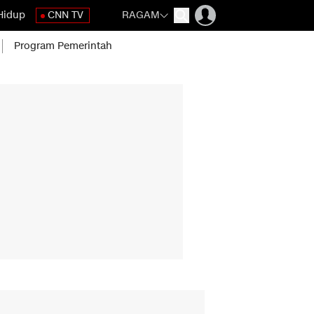
Hidup
CNN TV
RAGAM
Program Pemerintah