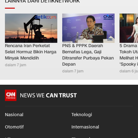
LAINNYA DARI DETIKNETWORK
Rencana Iran Perketat
PNS & PPPK Daerah
5 Drama 
Selat Hormuz Bikin Harga
Bernafas Lega, Gaji
Tokoh Ut
Minyak Mendidih
Ditransfer Purbaya Pekan
Melihat 
Depan
'Spooky 
dalam 7 jam
dalam 7 jam
dalam 6 j
Nasional
Teknologi
Otomotif
Internasional