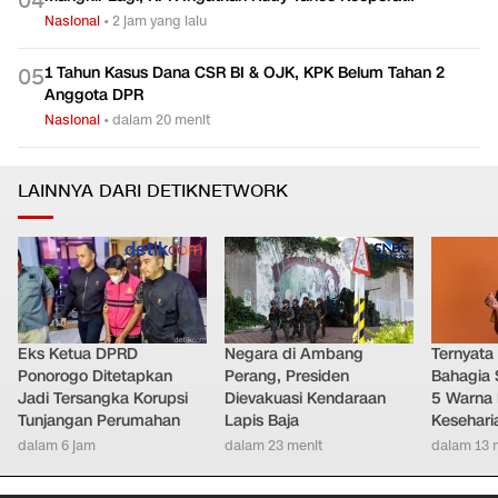
0
4
Nasional
•
2 jam yang lalu
1 Tahun Kasus Dana CSR BI & OJK, KPK Belum Tahan 2
0
5
Anggota DPR
Nasional
•
dalam 20 menit
LAINNYA DARI DETIKNETWORK
Eks Ketua DPRD
Negara di Ambang
Ternyata
Ponorogo Ditetapkan
Perang, Presiden
Bahagia 
Jadi Tersangka Korupsi
Dievakuasi Kendaraan
5 Warna 
Tunjangan Perumahan
Lapis Baja
Kesehari
dalam 6 jam
dalam 23 menit
dalam 13 