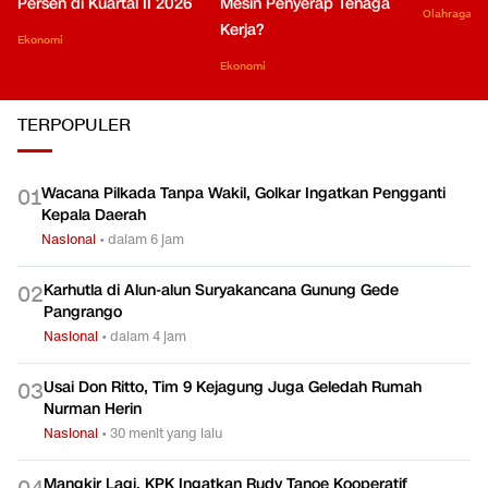
Persen di Kuartal II 2026
Mesin Penyerap Tenaga
Olahraga
Kerja?
Ekonomi
Ekonomi
TERPOPULER
Wacana Pilkada Tanpa Wakil, Golkar Ingatkan Pengganti
0
1
Kepala Daerah
Nasional
•
dalam 6 jam
Karhutla di Alun-alun Suryakancana Gunung Gede
0
2
Pangrango
Nasional
•
dalam 4 jam
Usai Don Ritto, Tim 9 Kejagung Juga Geledah Rumah
0
3
Nurman Herin
Nasional
•
30 menit yang lalu
Mangkir Lagi, KPK Ingatkan Rudy Tanoe Kooperatif