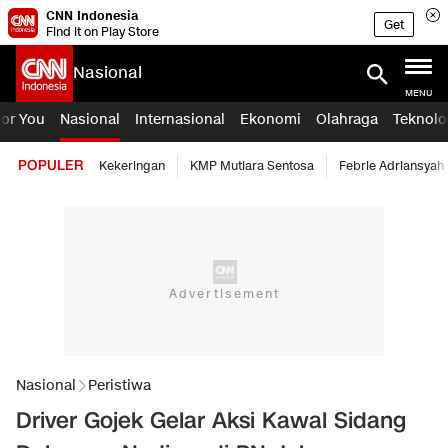
CNN Indonesia
Get
Find it on Play Store
Nasional
MENU
For You
Nasional
Internasional
Ekonomi
Olahraga
Teknolo
POPULER
Kekeringan
KMP Mutiara Sentosa
Febrie Adriansyah
Nasional
Peristiwa
Driver Gojek Gelar Aksi Kawal Sidang