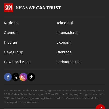
Nasional
Teknologi
Otomotif
Internasional
Hiburan
Ekonomi
Gaya Hidup
Olahraga
Download Apps
berbuatbaik.id
©2026 Trans Media, CNN name, logo and all associated elements (R) and ©
2026 Cable News Network, Inc. A Time Warner Company. All rights reserved.
CNN and the CNN logo are registered marks of Cable News Network, Inc.,
displayed with permission.