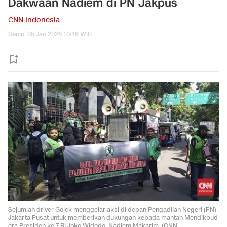
Dakwaan Nadiem di PN Jakpus
CNN Indonesia
Senin, 05 Jan 2026 10:46 WIB
Sejumlah driver Gojek menggelar aksi di depan Pengadilan Negeri (PN)
Jakarta Pusat untuk memberikan dukungan kepada mantan Mendikbud
era Presiden ke-7 RI Joko Widodo, Nadiem Makarim. (CNN