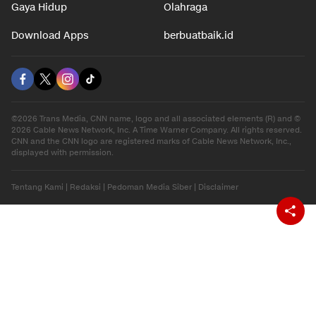
Gaya Hidup
Olahraga
Download Apps
berbuatbaik.id
©2026 Trans Media, CNN name, logo and all associated elements (R) and ©
2026 Cable News Network, Inc. A Time Warner Company. All rights reserved.
CNN and the CNN logo are registered marks of Cable News Network, Inc.,
displayed with permission.
Tentang Kami
|
Redaksi
|
Pedoman Media Siber
|
Disclaimer