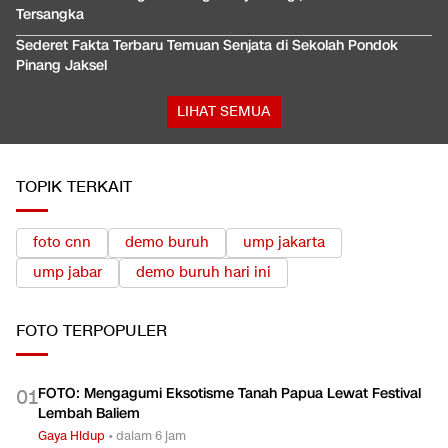
Tersangka
Sederet Fakta Terbaru Temuan Senjata di Sekolah Pondok
Pinang Jaksel
LIHAT SEMUA
TOPIK TERKAIT
foto cnn
demo buruh
ump jakarta
ump jabar
demo buruh hari ini
FOTO
TERPOPULER
FOTO: Mengagumi Eksotisme Tanah Papua Lewat Festival
0
1
Lembah Baliem
Gaya Hidup
•
dalam 6 jam