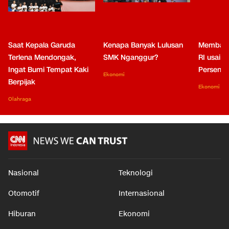
Saat Kepala Garuda
Kenapa Banyak Lulusan
Membaca
Terlena Mendongak,
SMK Nganggur?
RI usai M
Ingat Bumi Tempat Kaki
Persen di
Ekonomi
Berpijak
Ekonomi
Olahraga
Nasional
Teknologi
Otomotif
Internasional
Hiburan
Ekonomi