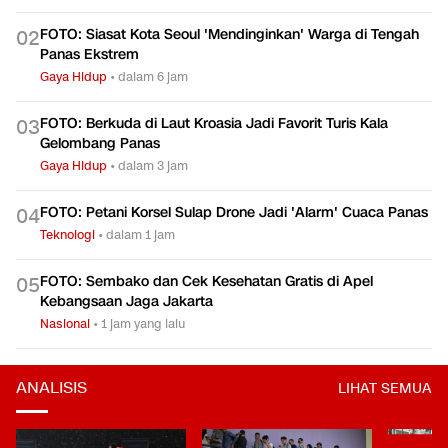
FOTO: Siasat Kota Seoul 'Mendinginkan' Warga di Tengah
0
2
Panas Ekstrem
Gaya Hidup
•
dalam 6 jam
FOTO: Berkuda di Laut Kroasia Jadi Favorit Turis Kala
0
3
Gelombang Panas
Gaya Hidup
•
dalam 3 jam
FOTO: Petani Korsel Sulap Drone Jadi 'Alarm' Cuaca Panas
0
4
Teknologi
•
dalam 1 jam
FOTO: Sembako dan Cek Kesehatan Gratis di Apel
0
5
Kebangsaan Jaga Jakarta
Nasional
•
1 jam yang lalu
ANALISIS
LIHAT SEMUA