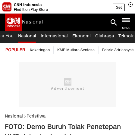
CNN Indonesia
Get
Find it on Play Store
Nasional
MENU
For You
Nasional
Internasional
Ekonomi
Olahraga
Teknolo
POPULER
Kekeringan
KMP Mutiara Sentosa
Febrie Adriansyah
Nasional
Peristiwa
FOTO: Demo Buruh Tolak Penetepan