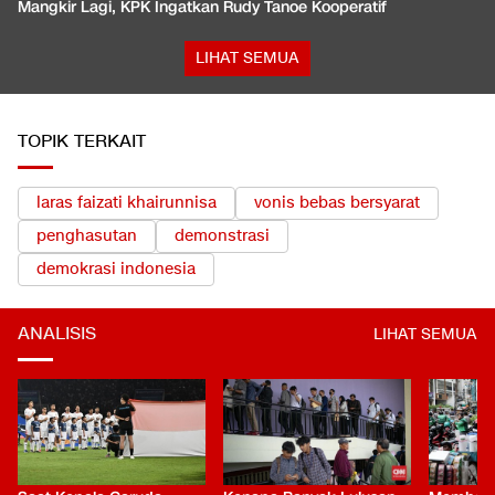
Mangkir Lagi, KPK Ingatkan Rudy Tanoe Kooperatif
LIHAT SEMUA
TOPIK TERKAIT
laras faizati khairunnisa
vonis bebas bersyarat
penghasutan
demonstrasi
demokrasi indonesia
ANALISIS
LIHAT SEMUA