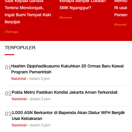
Saat Kepala Garuda
Kenapa Banyak Lulusan
Membaca
Terlena Mendongak,
SMK Nganggur?
RI usai M
Ingat Bumi Tempat Kaki
Persen di
Ekonomi
Berpijak
Ekonomi
Olahraga
TERPOPULER
Hashim Djojohadikusumo Kukuhkan 20 Ormas Baru Kawal
0
1
Program Pemerintah
Nasional
•
dalam 3 jam
Polda Metro Pastikan Kondisi Jakarta Aman Terkendali
0
2
Nasional
•
dalam 3 jam
1.000 ASN Berkantor di Bapenda Akan Diatur WFH Bergilir
0
3
Usai Kebakaran
Nasional
•
dalam 5 jam