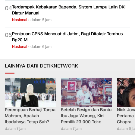
Terdampak Kebakaran Bapenda, Sistem Lampu Lalin DKI
0
4
Diatur Manual
Nasional
•
dalam 5 jam
Penipuan CPNS Mencuat di Jatim, Rugi Ditaksir Tembus
0
5
Rp20 M
Nasional
•
dalam 6 jam
LAINNYA DARI DETIKNETWORK
Perempuan Berhaji Tanpa
Setelah Resign dan Bantu
Nick Jon
Mahram, Apakah
Ibu Jaga Warung, Kini
Pertama 
Ibadahnya Tetap Sah?
Pemilik 23.000 Toko
Chopra
dalam 7 jam
dalam 7 jam
dalam 6 j