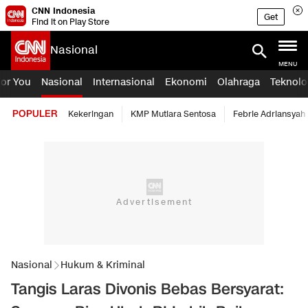
CNN Indonesia
Get
Find it on Play Store
Nasional
MENU
For You
Nasional
Internasional
Ekonomi
Olahraga
Teknolo
POPULER
Kekeringan
KMP Mutiara Sentosa
Febrie Adriansyah
Nasional
Hukum & Kriminal
Tangis Laras Divonis Bebas Bersyarat: