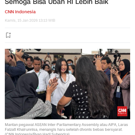
Semoga Bisa Ubah RI Lebih Baik
CNN Indonesia
Kamis, 15 Jan 2026 13:13 WIB
Mantan pegawai ASEAN Inter-Parliamentary Assembly atau AIPA, Laras
Faizati Khairunnisa, menangis haru setelah divonis bebas bersyarat.
(CNN Indonesia/Ryan Hadi Suhendra)