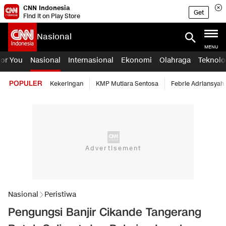
CNN Indonesia
Get
Find it on Play Store
Nasional
MENU
For You
Nasional
Internasional
Ekonomi
Olahraga
Teknolo
POPULER
Kekeringan
KMP Mutiara Sentosa
Febrie Adriansyah
Nasional
Peristiwa
Pengungsi Banjir Cikande Tangerang