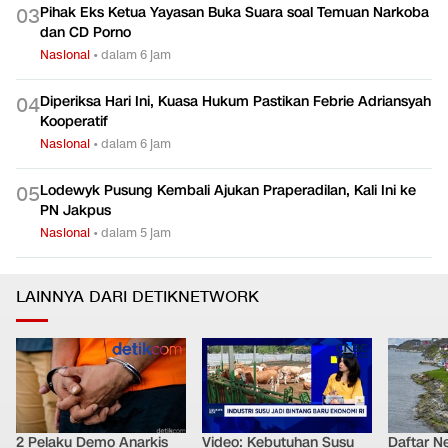
Pihak Eks Ketua Yayasan Buka Suara soal Temuan Narkoba
0
3
dan CD Porno
Nasional
•
dalam 6 jam
Diperiksa Hari Ini, Kuasa Hukum Pastikan Febrie Adriansyah
0
4
Kooperatif
Nasional
•
dalam 6 jam
Lodewyk Pusung Kembali Ajukan Praperadilan, Kali Ini ke
0
5
PN Jakpus
Nasional
•
dalam 5 jam
LAINNYA DARI DETIKNETWORK
2 Pelaku Demo Anarkis
Video: Kebutuhan Susu
Daftar N