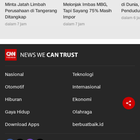
Minta Jatah Limbah
Melonjak Imbas MBG,
di Dunia
Perusahaan di Tangerang
Tapi Sayang 75% Masih
Pendudu
Ditangkap
Impor
dalam 6 j
dalam 7 jam
dalam 7 jam
Nasional
Teknologi
Otomotif
Internasional
Hiburan
Ekonomi
Gaya Hidup
Olahraga
Download Apps
berbuatbaik.id