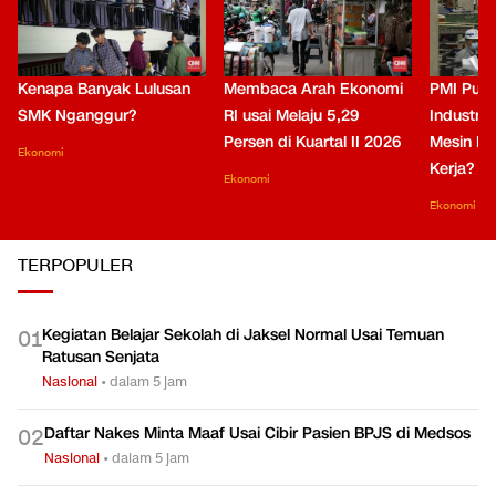
Kenapa Banyak Lulusan
Membaca Arah Ekonomi
PMI Puli
SMK Nganggur?
RI usai Melaju 5,29
Industri 
Persen di Kuartal II 2026
Mesin Pe
Ekonomi
Kerja?
Ekonomi
Ekonomi
TERPOPULER
Kegiatan Belajar Sekolah di Jaksel Normal Usai Temuan
0
1
Ratusan Senjata
Nasional
•
dalam 5 jam
Daftar Nakes Minta Maaf Usai Cibir Pasien BPJS di Medsos
0
2
Nasional
•
dalam 5 jam