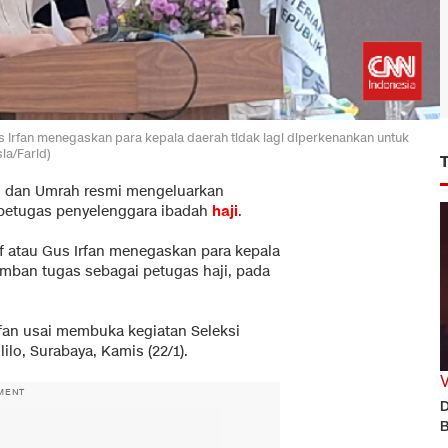
s Irfan menegaskan para kepala daerah tidak lagi diperkenankan untuk
ia/Farid)
i dan Umrah resmi mengeluarkan
i petugas penyelenggara ibadah
haji
.
f atau Gus Irfan menegaskan para kepala
mban tugas sebagai petugas haji, pada
Irfan usai membuka kegiatan Seleksi
ilo, Surabaya, Kamis (22/1).
MENT
D
B