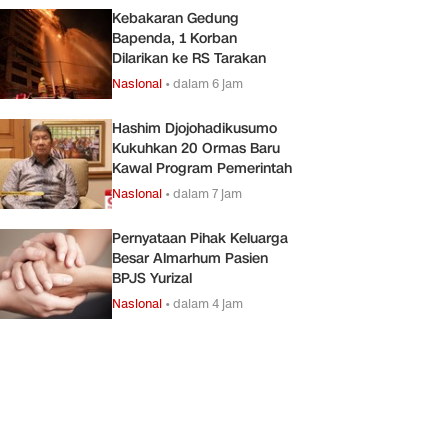
Kebakaran Gedung
Bapenda, 1 Korban
Dilarikan ke RS Tarakan
Nasional
•
dalam 6 jam
Hashim Djojohadikusumo
Kukuhkan 20 Ormas Baru
Kawal Program Pemerintah
Nasional
•
dalam 7 jam
Pernyataan Pihak Keluarga
Besar Almarhum Pasien
BPJS Yurizal
Nasional
•
dalam 4 jam