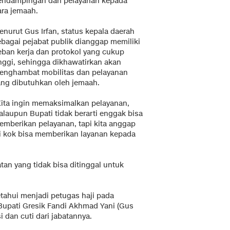
endampingan dan pelayanan kepada
ara jemaah.
enurut Gus Irfan, status kepala daerah
ebagai pejabat publik dianggap memiliki
eban kerja dan protokol yang cukup
inggi, sehingga dikhawatirkan akan
enghambat mobilitas dan pelayanan
ang dibutuhkan oleh jemaah.
Kita ingin memaksimalkan pelayanan,
alaupun Bupati tidak berarti enggak bisa
emberikan pelayanan, tapi kita anggap
ti kok bisa memberikan layanan kepada
tan yang tidak bisa ditinggal untuk
etahui menjadi petugas haji pada
 Bupati Gresik Fandi Akhmad Yani (Gus
i dan cuti dari jabatannya.