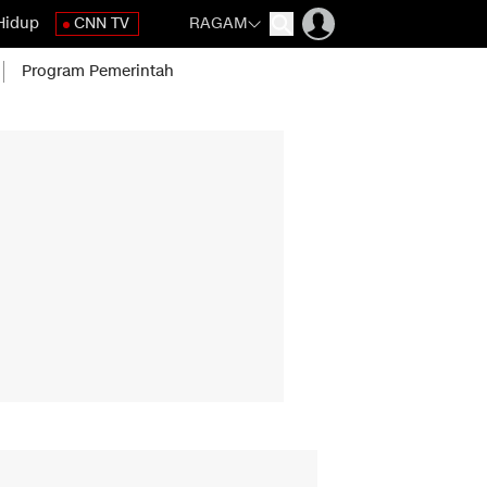
Hidup
CNN TV
RAGAM
Program Pemerintah