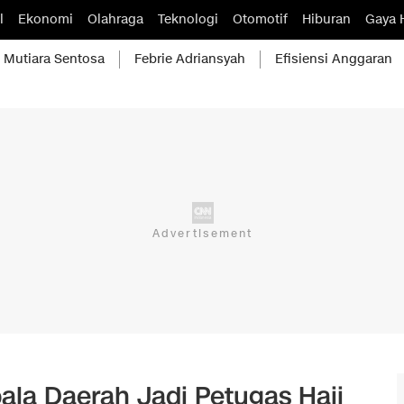
l
Ekonomi
Olahraga
Teknologi
Otomotif
Hiburan
Gaya 
Mutiara Sentosa
Febrie Adriansyah
Efisiensi Anggaran
ala Daerah Jadi Petugas Haji