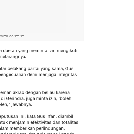
 WITH CONTENT
a daerah yang meminta izin mengikuti
 melarangnya.
tar belakang partai yang sama, Gus
pengecualian demi menjaga integritas
teman akrab dengan beliau karena
i Gerindra, juga minta izin, 'boleh
oleh," jawabnya.
putusan ini, kata Gus Irfan, diambil
tuk menjamin efektivitas dan totalitas
alam memberikan perlindungan,