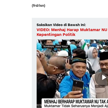
(frd/isn)
Saksikan Video di Bawah Ini:
VIDEO: Menhaj Harap Muktamar NU
Kepentingan Politik