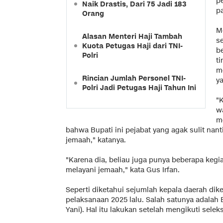
p
Naik Drastis, Dari 75 Jadi 183
p
Orang
M
Alasan Menteri Haji Tambah
s
Kuota Petugas Haji dari TNI-
b
Polri
t
m
Rincian Jumlah Personel TNI-
y
Polri Jadi Petugas Haji Tahun Ini
"
w
m
bahwa Bupati ini pejabat yang agak sulit nan
jemaah," katanya.
"Karena dia, beliau juga punya beberapa kegia
melayani jemaah," kata Gus Irfan.
Seperti diketahui sejumlah kepala daerah dik
pelaksanaan 2025 lalu. Salah satunya adalah
Yani). Hal itu lakukan setelah mengikuti seleks