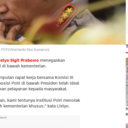
RA FOTO/Indrianto Eko Suwarso)
istyo Sigit Prabowo
menegaskan
i di bawah kementerian.
mpulan rapat kerja bersama Komisi III
sisi Polri di bawah Presiden telah ideal
ikan pelayanan kepada masyarakat.
n, kami tentunya institusi Polri menolak
h kementerian khusus," kata Listyo.
I
K
MENT