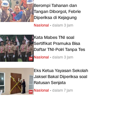
Berompi Tahanan dan
Tangan Diborgol, Febrie
Diperiksa di Kejagung
Nasional
•
dalam 3 jam
Kata Mabes TNI soal
Sertifikat Pramuka Bisa
Daftar TNI-Polri Tanpa Tes
Nasional
•
dalam 3 jam
Eks Ketua Yayasan Sekolah
Jaksel Bakal Diperiksa soal
Ratusan Senjata
Nasional
•
dalam 7 jam