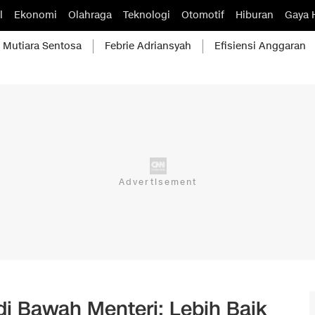
l
Ekonomi
Olahraga
Teknologi
Otomotif
Hiburan
Gaya 
Mutiara Sentosa
Febrie Adriansyah
Efisiensi Anggaran
 di Bawah Menteri: Lebih Baik