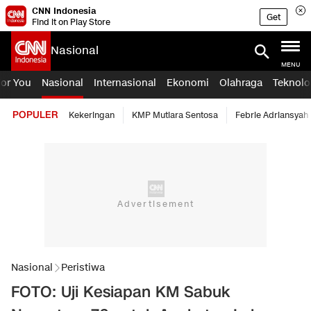
CNN Indonesia
Get
Find it on Play Store
Nasional
MENU
For You
Nasional
Internasional
Ekonomi
Olahraga
Teknolo
POPULER
Kekeringan
KMP Mutiara Sentosa
Febrie Adriansyah
Nasional
Peristiwa
FOTO: Uji Kesiapan KM Sabuk