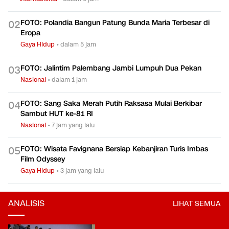
FOTO: Polandia Bangun Patung Bunda Maria Terbesar di
0
2
Eropa
Gaya Hidup
•
dalam 5 jam
FOTO: Jalintim Palembang Jambi Lumpuh Dua Pekan
0
3
Nasional
•
dalam 1 jam
FOTO: Sang Saka Merah Putih Raksasa Mulai Berkibar
0
4
Sambut HUT ke-81 RI
Nasional
•
7 jam yang lalu
FOTO: Wisata Favignana Bersiap Kebanjiran Turis Imbas
0
5
Film Odyssey
Gaya Hidup
•
3 jam yang lalu
ANALISIS
LIHAT SEMUA