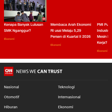
Kenapa Banyak Lulusan
Membaca Arah Ekonomi
PMI Puli
SMK Nganggur?
RI usai Melaju 5,29
Industri 
Persen di Kuartal II 2026
Mesin Pe
Ekonomi
Kerja?
Ekonomi
Ekonomi
Nasional
Teknologi
Otomotif
Internasional
Hiburan
Ekonomi