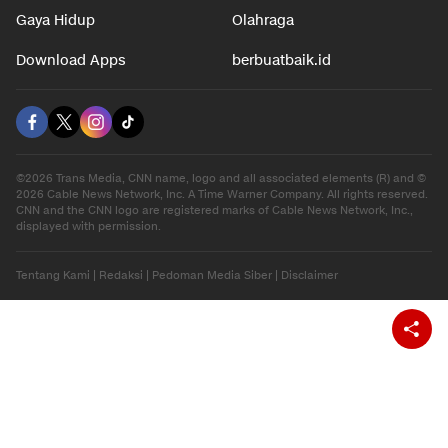
Gaya Hidup
Olahraga
Download Apps
berbuatbaik.id
©2026 Trans Media, CNN name, logo and all associated elements (R) and ©
2026 Cable News Network, Inc. A Time Warner Company. All rights reserved.
CNN and the CNN logo are registered marks of Cable News Network, Inc.,
displayed with permission.
Tentang Kami
|
Redaksi
|
Pedoman Media Siber
|
Disclaimer