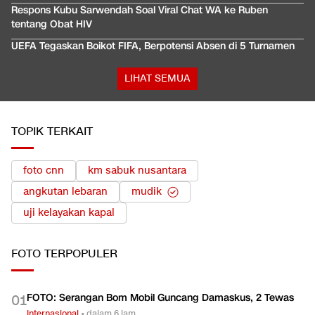
Respons Kubu Sarwendah Soal Viral Chat WA ke Ruben
tentang Obat HIV
UEFA Tegaskan Boikot FIFA, Berpotensi Absen di 5 Turnamen
LIHAT SEMUA
TOPIK TERKAIT
foto cnn
km sabuk nusantara
angkutan lebaran
mudik
uji kelayakan kapal
FOTO
TERPOPULER
FOTO: Serangan Bom Mobil Guncang Damaskus, 2 Tewas
0
1
Internasional
•
dalam 6 jam