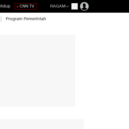
Hidup
CNN TV
RAGAM
Program Pemerintah