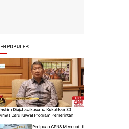
TERPOPULER
ashim Djojohadikusumo Kukuhkan 20
rmas Baru Kawal Program Pemerintah
Penipuan CPNS Mencuat di