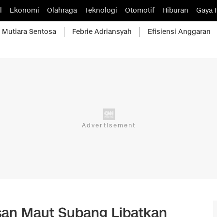
l
Ekonomi
Olahraga
Teknologi
Otomotif
Hiburan
Gaya 
Mutiara Sentosa
Febrie Adriansyah
Efisiensi Anggaran
osan Maut Subang Libatkan