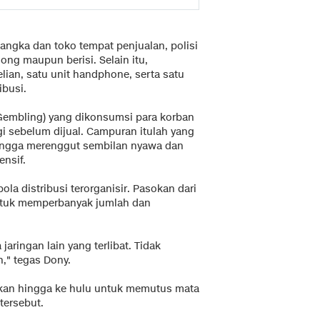
sangka dan toko tempat penjualan, polisi
ng maupun berisi. Selain itu,
ian, satu unit handphone, serta satu
ibusi.
(Gembling) yang dikonsumsi para korban
 sebelum dijual. Campuran itulah yang
ingga merenggut sembilan nyawa dan
ensif.
a distribusi terorganisir. Pasokan dari
untuk memperbanyak jumlah dan
ringan lain yang terlibat. Tidak
n," tegas Dony.
okan hingga ke hulu untuk memutus mata
tersebut.