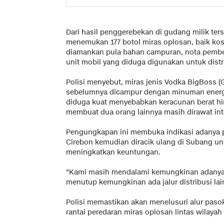
Dari hasil penggerebekan di gudang milik ter
menemukan 177 botol miras oplosan, baik koso
diamankan pula bahan campuran, nota pembel
unit mobil yang diduga digunakan untuk distr
Polisi menyebut, miras jenis Vodka BigBoss 
sebelumnya dicampur dengan minuman energi
diduga kuat menyebabkan keracunan berat h
membuat dua orang lainnya masih dirawat int
Pengungkapan ini membuka indikasi adanya pol
Cirebon kemudian diracik ulang di Subang 
meningkatkan keuntungan.
"Kami masih mendalami kemungkinan adanya ja
menutup kemungkinan ada jalur distribusi lai
Polisi memastikan akan menelusuri alur pas
rantai peredaran miras oplosan lintas wilayah 