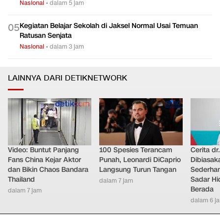
Nasional
•
dalam 5 jam
Kegiatan Belajar Sekolah di Jaksel Normal Usai Temuan
0
5
Ratusan Senjata
Nasional
•
dalam 3 jam
LAINNYA DARI DETIKNETWORK
Video: Buntut Panjang
100 Spesies Terancam
Cerita dr
Fans China Kejar Aktor
Punah, Leonardi DiCaprio
Dibiasak
dan Bikin Chaos Bandara
Langsung Turun Tangan
Sederhana
Thailand
Sadar Hi
dalam 7 jam
Berada
dalam 7 jam
dalam 6 j