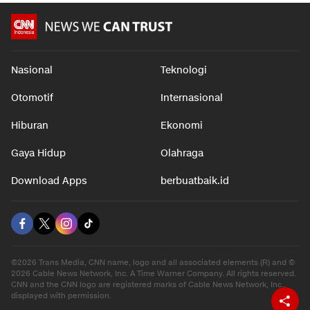
Nasional
Teknologi
Otomotif
Internasional
Hiburan
Ekonomi
Gaya Hidup
Olahraga
Download Apps
berbuatbaik.id
©2026 Trans Media, CNN name, logo and all associated elements (R) and ©
2026 Cable News Network, Inc. A Time Warner Company. All rights reserved.
CNN and the CNN logo are registered marks of Cable News Network, Inc.,
displayed with permission.