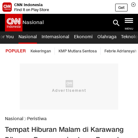
CNN Indonesia
Get
Find it on Play Store
Nasional
MENU
For You
Nasional
Internasional
Ekonomi
Olahraga
Teknolo
POPULER
Kekeringan
KMP Mutiara Sentosa
Febrie Adriansyah
Nasional
Peristiwa
Tempat Hiburan Malam di Karawang