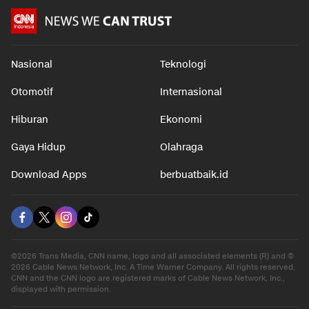
Nasional
Teknologi
Otomotif
Internasional
Hiburan
Ekonomi
Gaya Hidup
Olahraga
Download Apps
berbuatbaik.id
©2026 Trans Media, CNN name, logo and all associated elements (R) and ©
2026 Cable News Network, Inc. A Time Warner Company. All rights reserved.
CNN and the CNN logo are registered marks of Cable News Network, Inc.,
displayed with permission.