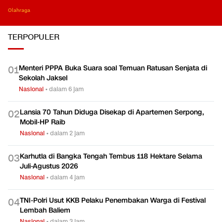
Olahraga
TERPOPULER
Menteri PPPA Buka Suara soal Temuan Ratusan Senjata di
0
1
Sekolah Jaksel
Nasional
•
dalam 6 jam
Lansia 70 Tahun Diduga Disekap di Apartemen Serpong,
0
2
Mobil-HP Raib
Nasional
•
dalam 2 jam
Karhutla di Bangka Tengah Tembus 118 Hektare Selama
0
3
Juli-Agustus 2026
Nasional
•
dalam 4 jam
TNI-Polri Usut KKB Pelaku Penembakan Warga di Festival
0
4
Lembah Baliem
Nasional
•
dalam 3 jam