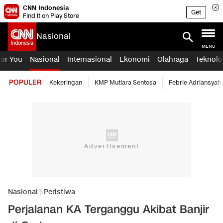
CNN Indonesia
Get
Find it on Play Store
Nasional
MENU
For You
Nasional
Internasional
Ekonomi
Olahraga
Teknolo
POPULER
Kekeringan
KMP Mutiara Sentosa
Febrie Adriansyah
Nasional
Peristiwa
Perjalanan KA Terganggu Akibat Banjir