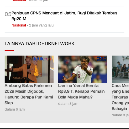
Penipuan CPNS Mencuat di Jatim, Rugi Ditaksir Tembus
0
5
Rp20 M
Nasional
•
2 jam yang lalu
LAINNYA DARI DETIKNETWORK
Ambang Batas Parlemen
Lamine Yamal Bernilai
Cara Men
2029 Masih Digodok,
Rp8,9 T, Kenapa Pemain
yang Ene
Hanura: Berapa Pun Kami
Bola Muda Mahal?
Terkuras
Siap
Orang ya
dalam 3 jam
Bahagia
dalam 6 jam
dalam 3 j