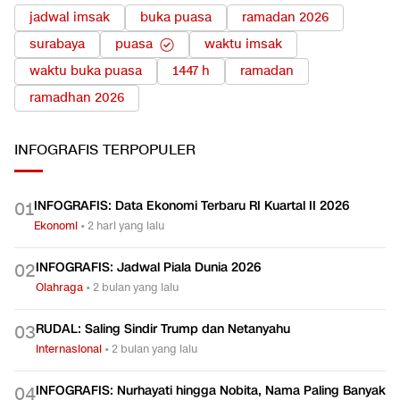
jadwal imsak
buka puasa
ramadan 2026
surabaya
puasa
waktu imsak
waktu buka puasa
1447 h
ramadan
ramadhan 2026
INFOGRAFIS
TERPOPULER
INFOGRAFIS: Data Ekonomi Terbaru RI Kuartal II 2026
0
1
Ekonomi
•
2 hari yang lalu
INFOGRAFIS: Jadwal Piala Dunia 2026
0
2
Olahraga
•
2 bulan yang lalu
RUDAL: Saling Sindir Trump dan Netanyahu
0
3
Internasional
•
2 bulan yang lalu
INFOGRAFIS: Nurhayati hingga Nobita, Nama Paling Banyak
0
4