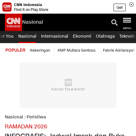
CNN Indonesia
Get
Find it on Play Store
Nasional
MENU
For You
Nasional
Internasional
Ekonomi
Olahraga
Teknolo
POPULER
Kekeringan
KMP Mutiara Sentosa
Febrie Adriansyah
Nasional
Peristiwa
RAMADAN 2026