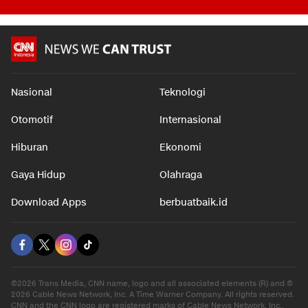
Nasional
Teknologi
Otomotif
Internasional
Hiburan
Ekonomi
Gaya Hidup
Olahraga
Download Apps
berbuatbaik.id
©2026 Trans Media, CNN name, logo and all associated elements (R) and ©
2026 Cable News Network, Inc. A Time Warner Company. All rights reserved.
CNN and the CNN logo are registered marks of Cable News Network, Inc.,