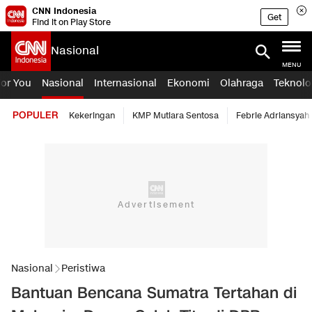
CNN Indonesia
Get
Find it on Play Store
Nasional
MENU
For You
Nasional
Internasional
Ekonomi
Olahraga
Teknolo
POPULER
Kekeringan
KMP Mutiara Sentosa
Febrie Adriansyah
Nasional
Peristiwa
Bantuan Bencana Sumatra Tertahan di