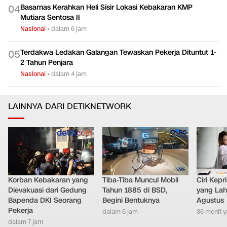
Basarnas Kerahkan Heli Sisir Lokasi Kebakaran KMP
0
4
Mutiara Sentosa II
Nasional
•
dalam 6 jam
Terdakwa Ledakan Galangan Tewaskan Pekerja Dituntut 1-
0
5
2 Tahun Penjara
Nasional
•
dalam 4 jam
LAINNYA DARI DETIKNETWORK
Korban Kebakaran yang
Tiba-Tiba Muncul Mobil
Ciri Kep
Dievakuasi dari Gedung
Tahun 1885 di BSD,
yang Lahi
Bapenda DKI Seorang
Begini Bentuknya
Agustus
Pekerja
dalam 6 jam
36 menit y
dalam 7 jam