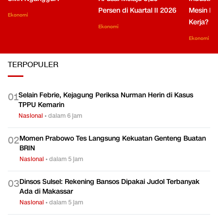
Persen di Kuartal II 2026
Mesin Pe
Ekonomi
Kerja?
Ekonomi
Ekonomi
TERPOPULER
Selain Febrie, Kejagung Periksa Nurman Herin di Kasus
0
1
TPPU Kemarin
Nasional
•
dalam 6 jam
Momen Prabowo Tes Langsung Kekuatan Genteng Buatan
0
2
BRIN
Nasional
•
dalam 5 jam
Dinsos Sulsel: Rekening Bansos Dipakai Judol Terbanyak
0
3
Ada di Makassar
Nasional
•
dalam 5 jam