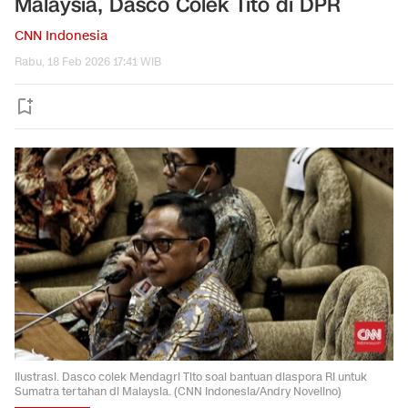
Malaysia, Dasco Colek Tito di DPR
CNN Indonesia
Rabu, 18 Feb 2026 17:41 WIB
Ilustrasi. Dasco colek Mendagri Tito soal bantuan diaspora RI untuk
Sumatra tertahan di Malaysia. (CNN Indonesia/Andry Novelino)