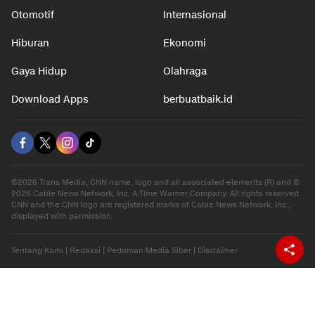
Otomotif
Internasional
Hiburan
Ekonomi
Gaya Hidup
Olahraga
Download Apps
berbuatbaik.id
©2026 Trans Media, CNN name, logo and all associated elements (R) and ©
2026 Cable News Network, Inc. A Time Warner Company. All rights reserved.
CNN and the CNN logo are registered marks of Cable News Network, Inc.,
displayed with permission.
Tentang Kami
|
Redaksi
|
Pedoman Media Siber
|
Disclaimer