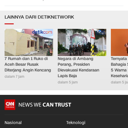
LAINNYA DARI DETIKNETWORK
7 Rumah dan 1 Ruko di
Negara di Ambang
Ternyata
Aceh Besar Rusak
Perang, Presiden
Bahagia 
Diterjang Angin Kencang
Dievakuasi Kendaraan
5 Warna 
Lapis Baja
Kesehari
dalam 7 jam
dalam 5 jam
dalam 5 j
Nasional
Teknologi