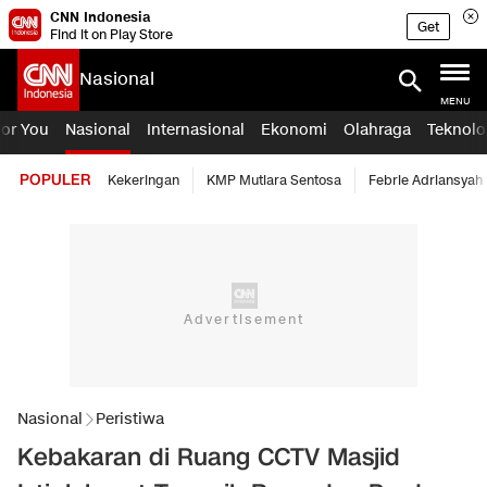
CNN Indonesia
Get
Find it on Play Store
Nasional
MENU
For You
Nasional
Internasional
Ekonomi
Olahraga
Teknolo
POPULER
Kekeringan
KMP Mutiara Sentosa
Febrie Adriansyah
Nasional
Peristiwa
Kebakaran di Ruang CCTV Masjid