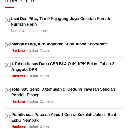
TERPOPULER
Usai Don Ritto, Tim 9 Kejagung Juga Geledah Rumah
0
1
Nurman Herin
Nasional
•
dalam 4 jam
Mangkir Lagi, KPK Ingatkan Rudy Tanoe Kooperatif
0
2
Nasional
•
dalam 3 jam
1 Tahun Kasus Dana CSR BI & OJK, KPK Belum Tahan 2
0
3
Anggota DPR
Nasional
•
dalam 5 jam
Total 995 Senpi Ditemukan di Gedung Yayasan Sekolah
0
4
Pondok Pinang
Nasional
•
dalam 21 menit
Pemilik soal Ratusan Airsoft Gun di Sekolah Jaksel: Buat
0
5
Eskul Nembak
Nasional
•
dalam 3 jam