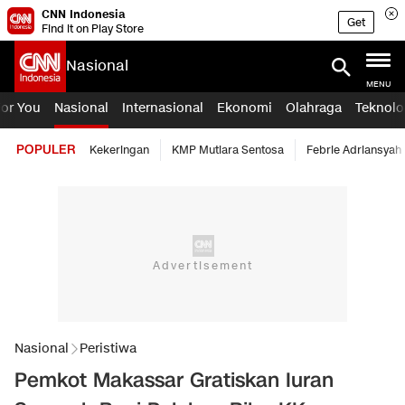
CNN Indonesia
Get
Find it on Play Store
Nasional
MENU
For You
Nasional
Internasional
Ekonomi
Olahraga
Teknolo
POPULER
Kekeringan
KMP Mutiara Sentosa
Febrie Adriansyah
Nasional
Peristiwa
Pemkot Makassar Gratiskan Iuran