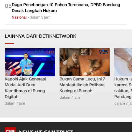
Duga Penebangan 10 Pohon Terencana, DPRD Bandung
0
5
Desak Langkah Hukum
Nasional
•
dalam 3 jam
LAINNYA DARI DETIKNETWORK
Kapolri Ajak Generasi
Bukan Cuma Lucu, Ini 7
Hukum Ist
Muda Jadi Duta
Manfaat Ilmiah Pelihara
karena S
Kamtibmas di Ruang
Kucing di Rumah
sakitan, 
Digital
Pandang
dalam 7 jam
dalam 7 jam
dalam 7 j