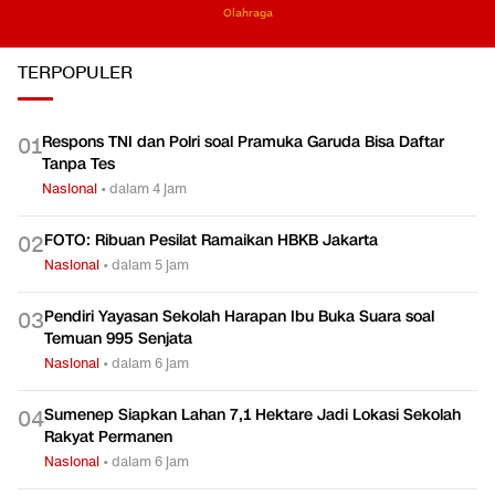
Olahraga
TERPOPULER
Respons TNI dan Polri soal Pramuka Garuda Bisa Daftar
0
1
Tanpa Tes
Nasional
•
dalam 4 jam
FOTO: Ribuan Pesilat Ramaikan HBKB Jakarta
0
2
Nasional
•
dalam 5 jam
Pendiri Yayasan Sekolah Harapan Ibu Buka Suara soal
0
3
Temuan 995 Senjata
Nasional
•
dalam 6 jam
Sumenep Siapkan Lahan 7,1 Hektare Jadi Lokasi Sekolah
0
4
Rakyat Permanen
Nasional
•
dalam 6 jam