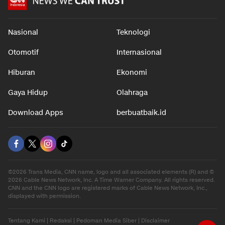
Nasional
Teknologi
Otomotif
Internasional
Hiburan
Ekonomi
Gaya Hidup
Olahraga
Download Apps
berbuatbaik.id
©2026 Trans Media, CNN name, logo and all associated elements (R) and ©
2026 Cable News Network, Inc. A Time Warner Company. All rights reserved.
CNN and the CNN logo are registered marks of Cable News Network, Inc.,
displayed with permission.
Tentang Kami
|
Redaksi
|
Pedoman Media Siber
|
Disclaimer