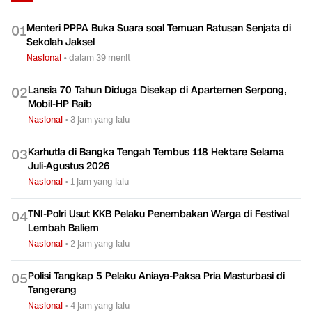
Menteri PPPA Buka Suara soal Temuan Ratusan Senjata di
0
1
Sekolah Jaksel
Nasional
•
dalam 39 menit
Lansia 70 Tahun Diduga Disekap di Apartemen Serpong,
0
2
Mobil-HP Raib
Nasional
•
3 jam yang lalu
Karhutla di Bangka Tengah Tembus 118 Hektare Selama
0
3
Juli-Agustus 2026
Nasional
•
1 jam yang lalu
TNI-Polri Usut KKB Pelaku Penembakan Warga di Festival
0
4
Lembah Baliem
Nasional
•
2 jam yang lalu
Polisi Tangkap 5 Pelaku Aniaya-Paksa Pria Masturbasi di
0
5
Tangerang
Nasional
•
4 jam yang lalu