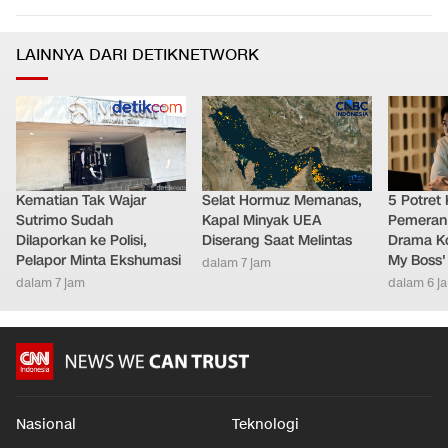
LAINNYA DARI DETIKNETWORK
Kematian Tak Wajar
Selat Hormuz Memanas,
5 Potret
Sutrimo Sudah
Kapal Minyak UEA
Pemeran
Dilaporkan ke Polisi,
Diserang Saat Melintas
Drama Ko
Pelapor Minta Ekshumasi
My Boss'
dalam 7 jam
dalam 7 jam
dalam 6 j
Nasional
Teknologi