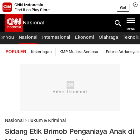
CNN Indonesia
Get
Find it on Play Store
Nasional
MENU
For You
Nasional
Internasional
Ekonomi
Olahraga
Teknolo
POPULER
Kekeringan
KMP Mutiara Sentosa
Febrie Adriansyah
Nasional
Hukum & Kriminal
Sidang Etik Brimob Penganiaya Anak di