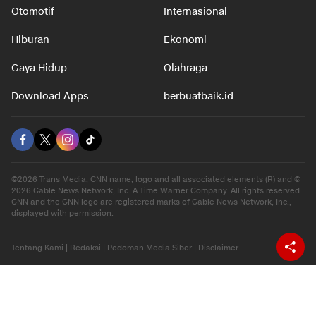
Otomotif
Internasional
Hiburan
Ekonomi
Gaya Hidup
Olahraga
Download Apps
berbuatbaik.id
©2026 Trans Media, CNN name, logo and all associated elements (R) and ©
2026 Cable News Network, Inc. A Time Warner Company. All rights reserved.
CNN and the CNN logo are registered marks of Cable News Network, Inc.,
displayed with permission.
Tentang Kami
|
Redaksi
|
Pedoman Media Siber
|
Disclaimer