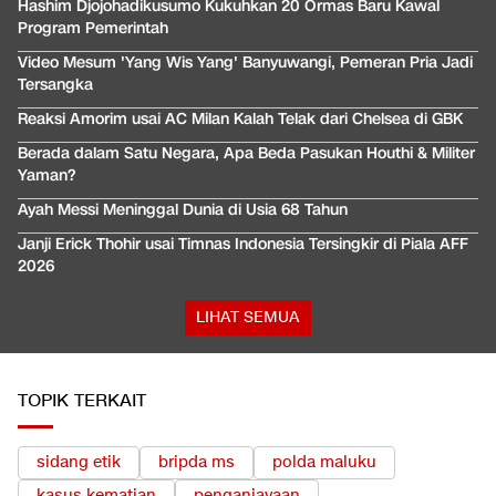
Hashim Djojohadikusumo Kukuhkan 20 Ormas Baru Kawal
Program Pemerintah
Video Mesum 'Yang Wis Yang' Banyuwangi, Pemeran Pria Jadi
Tersangka
Reaksi Amorim usai AC Milan Kalah Telak dari Chelsea di GBK
Berada dalam Satu Negara, Apa Beda Pasukan Houthi & Militer
Yaman?
Ayah Messi Meninggal Dunia di Usia 68 Tahun
Janji Erick Thohir usai Timnas Indonesia Tersingkir di Piala AFF
2026
LIHAT SEMUA
TOPIK TERKAIT
sidang etik
bripda ms
polda maluku
kasus kematian
penganiayaan