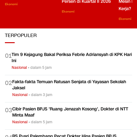
Persen di Kuartal II 2026
Mesin Pe
Ekonomi
Kerja?
Ekonomi
Ekonomi
TERPOPULER
Tim 9 Kejagung Bakal Periksa Febrie Adriansyah di KPK Hari
0
1
Ini
Nasional
•
dalam 5 jam
Fakta-fakta Temuan Ratusan Senjata di Yayasan Sekolah
0
2
Jaksel
Nasional
•
dalam 3 jam
Cibir Pasien BPJS 'Ruang Jenazah Kosong', Dokter di NTT
0
3
Minta Maaf
Nasional
•
dalam 5 jam
RS Pusri Palembang Pecat Dokter Hina Pasien BPJS