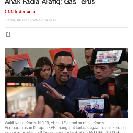
Anak Fadia Arafiq: Gas Terus
CNN Indonesia
Jumat, 06 Mar 2026 12:04 WIB
Wakil Ketua Komisi III DPR, Ahmad Sahroni meminta Komisi
Pemberantasan Korupsi (KPK) mengusut tuntas dugaan kasus korupsi
yang menyeret Bupati Pekalongan, Fadia Arafiq. (ANTARA FOTO/Fakhri