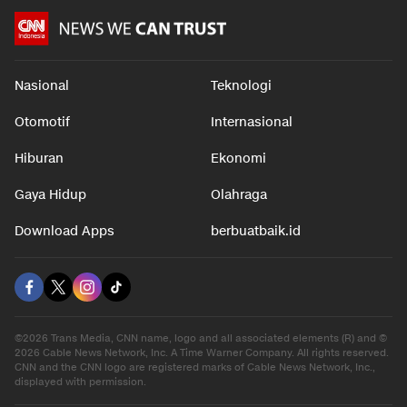
Nasional
Teknologi
Otomotif
Internasional
Hiburan
Ekonomi
Gaya Hidup
Olahraga
Download Apps
berbuatbaik.id
©2026 Trans Media, CNN name, logo and all associated elements (R) and ©
2026 Cable News Network, Inc. A Time Warner Company. All rights reserved.
CNN and the CNN logo are registered marks of Cable News Network, Inc.,
displayed with permission.