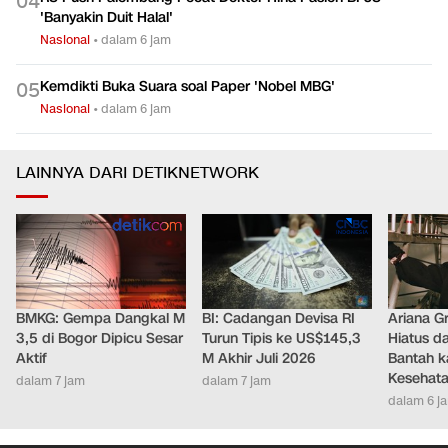
0
4
'Banyakin Duit Halal'
Nasional
•
dalam 6 jam
Kemdikti Buka Suara soal Paper 'Nobel MBG'
0
5
Nasional
•
dalam 6 jam
LAINNYA DARI DETIKNETWORK
BMKG: Gempa Dangkal M
BI: Cadangan Devisa RI
Ariana G
3,5 di Bogor Dipicu Sesar
Turun Tipis ke US$145,3
Hiatus da
Aktif
M Akhir Juli 2026
Bantah k
Kesehat
dalam 7 jam
dalam 7 jam
dalam 6 j