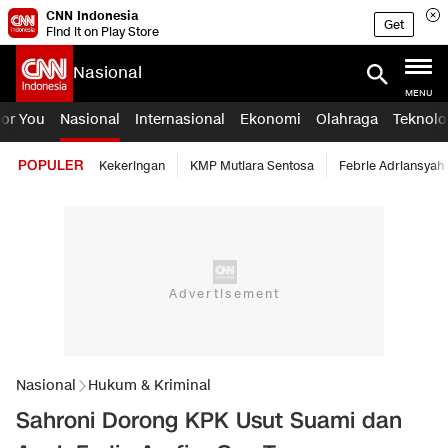
CNN Indonesia
Get
Find it on Play Store
Nasional
MENU
For You
Nasional
Internasional
Ekonomi
Olahraga
Teknolo
POPULER
Kekeringan
KMP Mutiara Sentosa
Febrie Adriansyah
Nasional
Hukum & Kriminal
Sahroni Dorong KPK Usut Suami dan