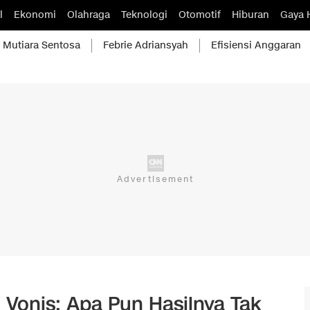
l
Ekonomi
Olahraga
Teknologi
Otomotif
Hiburan
Gaya 
Mutiara Sentosa
Febrie Adriansyah
Efisiensi Anggaran
 Vonis: Apa Pun Hasilnya Tak