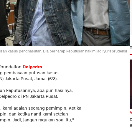
usan kasus penghasutan. Dia berharap keputusan hakim jadi yurisprudensi
 Foundation
Delpedro
ng pembacaan putusan kasus
) Jakarta Pusat, Jumat (6/3).
 pun keputusannya, apa pun hasilnya,
Delpedro di PN Jakarta Pusat.
ra, kami adalah seorang pemimpin. Ketika
in, dan ketika nanti kami setelah
D
pin. Jadi, jangan ragukan soal itu,"
B