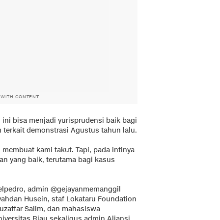
 WITH CONTENT
ini bisa menjadi yurisprudensi baik bagi
 terkait demonstrasi Agustus tahun lalu.
 membuat kami takut. Tapi, pada intinya
an yang baik, terutama bagi kasus
elpedro, admin @gejayanmemanggil
yahdan Husein, staf Lokataru Foundation
uzaffar Salim, dan mahasiswa
iversitas Riau sekaligus admin Aliansi