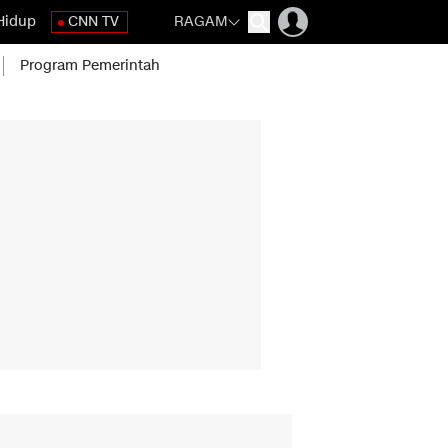
Hidup
CNN TV
RAGAM
Program Pemerintah