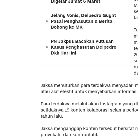
Digelar Jumat 6 Maret
M
s
Jelang Vonis, Delpedro Gugat
t
Pasal Penghasutan & Berita
Bohong ke MK
T
me
PN Jakpus Bacakan Putusan
m
Kasus Penghasutan Delpedro
t
Dkk Hari Ini
2
s
r
d
Jaksa menuturkan para terdakwa menyadari me
atau alat efektif untuk menyebarkan informasi
Para terdakwa melalui akun Instagram yang d
setidaknya 19 konten kolaborasi selama peri
tahun lalu.
Jaksa menganggap konten tersebut bersifat 
provokatif dan konfrontatif.