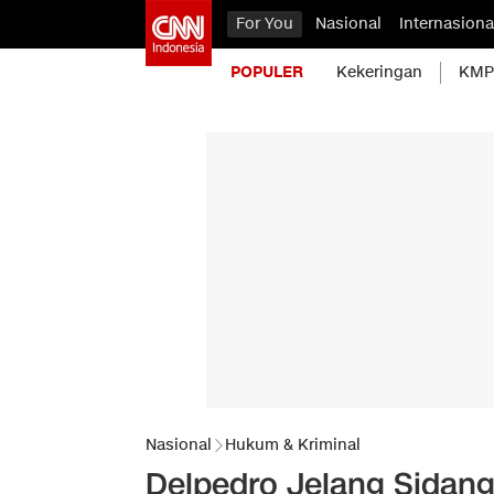
For You
Nasional
Internasiona
POPULER
Kekeringan
KMP 
Nasional
Hukum & Kriminal
Delpedro Jelang Sidang