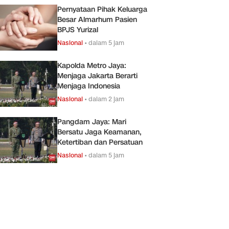
Pernyataan Pihak Keluarga
Besar Almarhum Pasien
BPJS Yurizal
Nasional
•
dalam 5 jam
Kapolda Metro Jaya:
Menjaga Jakarta Berarti
Menjaga Indonesia
Nasional
•
dalam 2 jam
Pangdam Jaya: Mari
Bersatu Jaga Keamanan,
Ketertiban dan Persatuan
Nasional
•
dalam 5 jam