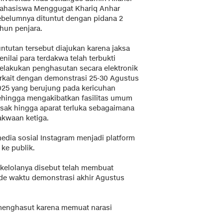
ahasiswa Menggugat Khariq Anhar
ebelumnya dituntut dengan pidana 2
ahun penjara.
untutan tersebut diajukan karena jaksa
nilai para terdakwa telah terbukti
elakukan penghasutan secara elektronik
erkait dengan demonstrasi 25-30 Agustus
025 yang berujung pada kericuhan
ehingga mengakibatkan fasilitas umum
usak hingga aparat terluka sebagaimana
akwaan ketiga.
dia sosial Instagram menjadi platform
 ke publik.
ikelolanya disebut telah membuat
ode waktu demonstrasi akhir Agustus
menghasut karena memuat narasi