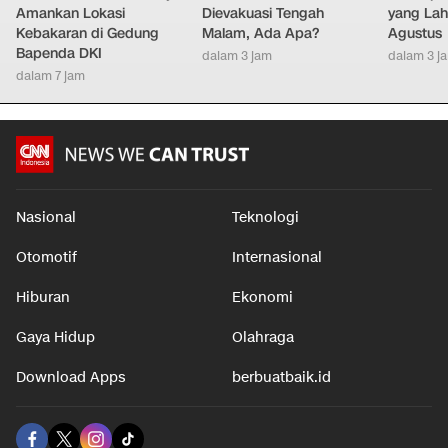
Amankan Lokasi
Dievakuasi Tengah
yang Lahi
Kebakaran di Gedung
Malam, Ada Apa?
Agustus
Bapenda DKI
dalam 3 jam
dalam 3 j
dalam 7 jam
Nasional
Teknologi
Otomotif
Internasional
Hiburan
Ekonomi
Gaya Hidup
Olahraga
Download Apps
berbuatbaik.id