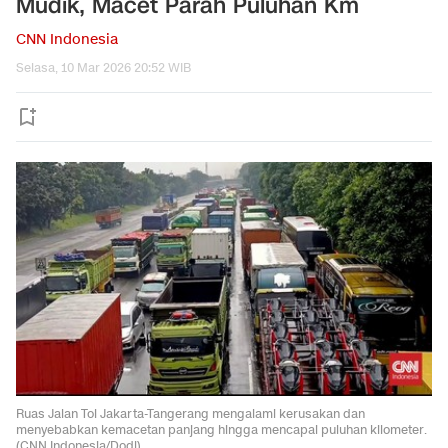
Mudik, Macet Parah Puluhan Km
CNN Indonesia
Selasa, 10 Mar 2026 20:52 WIB
Ruas Jalan Tol Jakarta-Tangerang mengalami kerusakan dan
menyebabkan kemacetan panjang hingga mencapai puluhan kilometer.
(CNN Indonesia/Dodi)