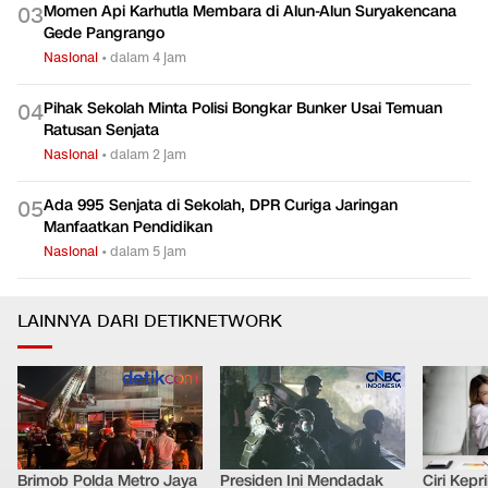
Momen Api Karhutla Membara di Alun-Alun Suryakencana
0
3
Gede Pangrango
Nasional
•
dalam 4 jam
Pihak Sekolah Minta Polisi Bongkar Bunker Usai Temuan
0
4
Ratusan Senjata
Nasional
•
dalam 2 jam
Ada 995 Senjata di Sekolah, DPR Curiga Jaringan
0
5
Manfaatkan Pendidikan
Nasional
•
dalam 5 jam
LAINNYA DARI DETIKNETWORK
Brimob Polda Metro Jaya
Presiden Ini Mendadak
Ciri Kep