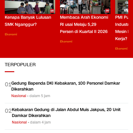
Kenapa Banyak Lulusan
Membaca Arah Ekonomi
PMI Puli
SMK Nganggur?
RI usai Melaju 5,29
Industri 
Persen di Kuartal II 2026
Mesin Pe
Ekonomi
Kerja?
Ekonomi
Ekonomi
TERPOPULER
Gedung Bapenda DKI Kebakaran, 100 Personel Damkar
0
1
Dikerahkan
Nasional
•
dalam 5 jam
Kebakaran Gedung di Jalan Abdul Muis Jakpus, 20 Unit
0
2
Damkar Dikerahkan
Nasional
•
dalam 4 jam