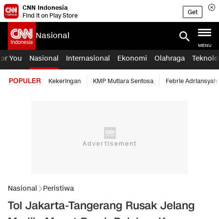
CNN Indonesia
Get
Find it on Play Store
Nasional
MENU
For You
Nasional
Internasional
Ekonomi
Olahraga
Teknolo
POPULER
Kekeringan
KMP Mutiara Sentosa
Febrie Adriansyah
Nasional
Peristiwa
Tol Jakarta-Tangerang Rusak Jelang