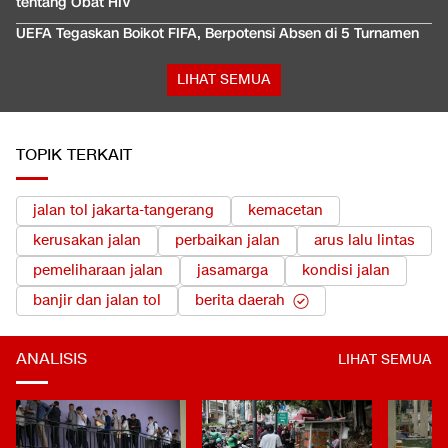
tentang Obat HIV
UEFA Tegaskan Boikot FIFA, Berpotensi Absen di 5 Turnamen
LIHAT SEMUA
TOPIK TERKAIT
jalan tol jakarta-tangerang
kemacetan
kerusakan jalan
perbaikan jalan
arus lalu lintas
pemeliharaan jalan
jasamarga
kondisi jalan
banjir dan jalan tol
berita daerah
ANALISIS
LIHAT SEMUA