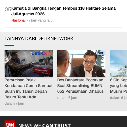
Karhutla di Bangka Tengah Tembus 118 Hektare Selama
0
5
Juli-Agustus 2026
Nasional
•
7 jam yang lalu
LAINNYA DARI DETIKNETWORK
Pemutihan Pajak
Bos Danantara Bocorkan
6 Ciri K
Kendaraan Cuma Sampai
Soal Streamlining BUMN,
yang Leb
Bulan Ini, Tahun Depan
652 Perusahaan Dihapus
Musim P
Belum Tentu Ada
dalam 6 jam
dalam 6 j
dalam 7 jam