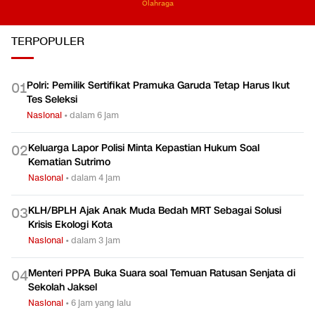
Olahraga
TERPOPULER
Polri: Pemilik Sertifikat Pramuka Garuda Tetap Harus Ikut
0
1
Tes Seleksi
Nasional
•
dalam 6 jam
Keluarga Lapor Polisi Minta Kepastian Hukum Soal
0
2
Kematian Sutrimo
Nasional
•
dalam 4 jam
KLH/BPLH Ajak Anak Muda Bedah MRT Sebagai Solusi
0
3
Krisis Ekologi Kota
Nasional
•
dalam 3 jam
Menteri PPPA Buka Suara soal Temuan Ratusan Senjata di
0
4
Sekolah Jaksel
Nasional
•
6 jam yang lalu