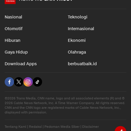
Nasional
Teknologi
Otomotif
Internasional
Hiburan
Ekonomi
Gaya Hidup
Olahraga
Download Apps
berbuatbaik.id
©2026 Trans Media, CNN name, logo and all associated elements (R) and ©
2026 Cable News Network, Inc. A Time Warner Company. All rights reserved.
CNN and the CNN logo are registered marks of Cable News Network, Inc.,
displayed with permission.
Tentang Kami
|
Redaksi
|
Pedoman Media Siber
|
Disclaimer