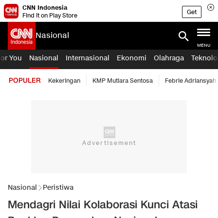
CNN Indonesia
Get
Find it on Play Store
Nasional
MENU
For You
Nasional
Internasional
Ekonomi
Olahraga
Teknolo
POPULER
Kekeringan
KMP Mutiara Sentosa
Febrie Adriansyah
Nasional
Peristiwa
Mendagri Nilai Kolaborasi Kunci Atasi