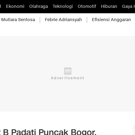
l
Ekonomi
Olahraga
Teknologi
Otomotif
Hiburan
Gaya 
Mutiara Sentosa
Febrie Adriansyah
Efisiensi Anggaran
 B Padati Puncak Bogor,