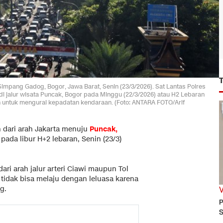
impang Gadog, Bogor, Jawa Barat, Senin (23/3/2026). Sat Lantas Polres
i jalur wisata Puncak, Bogor pada Minggu (22/3/2026) atau H2 Lebaran
ah untuk mengurai kepadatan kendaraan. (Foto: ANTARA FOTO/Arif
 dari arah Jakarta menuju
Puncak,
pada libur H+2 lebaran, Senin (23/3)
ari arah jalur arteri Ciawi maupun Tol
tidak bisa melaju dengan leluasa karena
g.
P
S