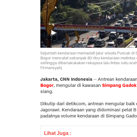
Sejumlah kendaraan memadati jalur wisata Puncak di S
Bogor mencatat sebanyak 80 ribu kendaraan melintas d
sehingga diberlakukakan rekayasa lalu lintas satu ar
Firmansyah)
Jakarta, CNN Indonesia
--
Antrean kendaraan
Bogor
, mengular di kawasan
Simpang Gadok
siang.
Dikutip dari detikcom, antrean mengular baik d
Jagorawi. Kendaraan yang didominasi pelat B 
padatnya volume kendaraan di Simpang Gado
Lihat Juga :