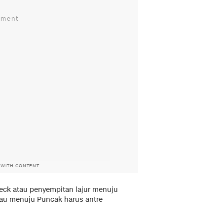
 WITH CONTENT
eck atau penyempitan lajur menuju
u menuju Puncak harus antre