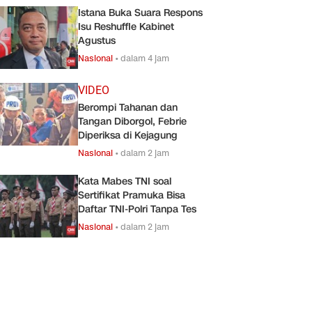
Istana Buka Suara Respons
Isu Reshuffle Kabinet
Agustus
Nasional
•
dalam 4 jam
VIDEO
Berompi Tahanan dan
Tangan Diborgol, Febrie
Diperiksa di Kejagung
Nasional
•
dalam 2 jam
Kata Mabes TNI soal
Sertifikat Pramuka Bisa
Daftar TNI-Polri Tanpa Tes
Nasional
•
dalam 2 jam