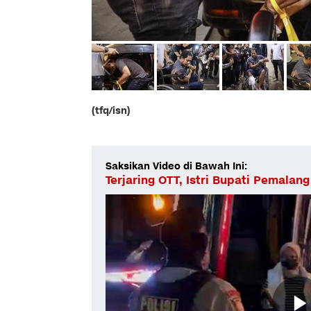
(tfq/isn)
Saksikan Video di Bawah Ini:
Terjaring OTT, Istri Bupati Pemalang