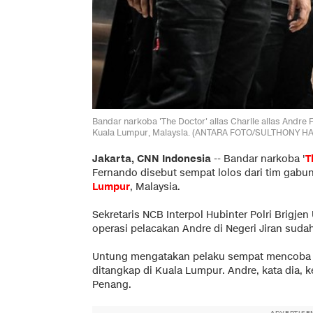
Bandar narkoba 'The Doctor' alias Charlie alias Andre
Kuala Lumpur, Malaysia. (ANTARA FOTO/SULTHONY 
Jakarta, CNN Indonesia
--
Bandar narkoba '
T
Fernando disebut sempat lolos dari tim gabu
Lumpur
, Malaysia.
Sekretaris NCB Interpol Hubinter Polri Brig
operasi pelacakan Andre di Negeri Jiran sudah
Untung mengatakan pelaku sempat mencoba k
ditangkap di Kuala Lumpur. Andre, kata dia, k
Penang.
ADVERTISE