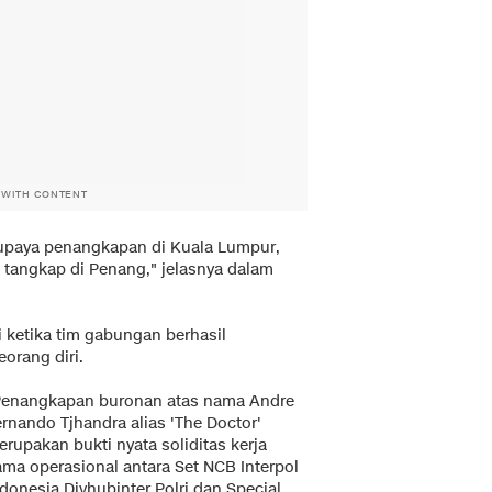
 WITH CONTENT
i upaya penangkapan di Kuala Lumpur,
 tangkap di Penang," jelasnya dalam
 ketika tim gabungan berhasil
orang diri.
Penangkapan buronan atas nama Andre
rnando Tjhandra alias 'The Doctor'
rupakan bukti nyata soliditas kerja
ama operasional antara Set NCB Interpol
donesia Divhubinter Polri dan Special