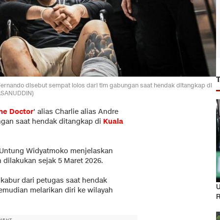
 Fernando disebut sempat lolos dari tim gabungan saat hendak ditangkap di
HASANUDDIN)
he Doctor
' alias Charlie alias Andre
ngan saat hendak ditangkap di
Kuala
jen Untung Widyatmoko menjelaskan
 dilakukan sejak 5 Maret 2026.
abur dari petugas saat hendak
U
emudian melarikan diri ke wilayah
R
MENT