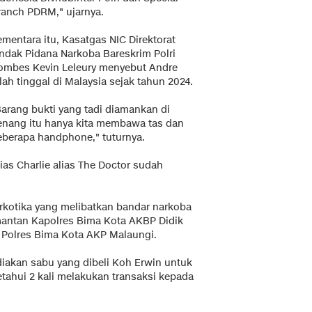
ranch PDRM," ujarnya.
mentara itu, Kasatgas NIC Direktorat
indak Pidana Narkoba Bareskrim Polri
ombes Kevin Leleury menyebut Andre
lah tinggal di Malaysia sejak tahun 2024.
Barang bukti yang tadi diamankan di
enang itu hanya kita membawa tas dan
eberapa handphone," tuturnya.
lias Charlie alias The Doctor sudah
kotika yang melibatkan bandar narkoba
mantan Kapolres Bima Kota AKBP Didik
Polres Bima Kota AKP Malaungi.
akan sabu yang dibeli Koh Erwin untuk
etahui 2 kali melakukan transaksi kepada