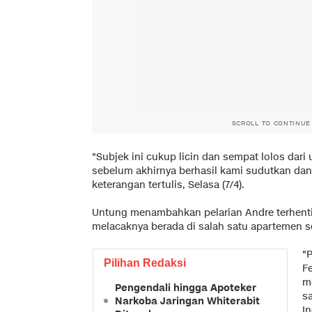
SCROLL TO CONTINUE
"Subjek ini cukup licin dan sempat lolos dar
sebelum akhirnya berhasil kami sudutkan dan
keterangan tertulis, Selasa (7/4).
Untung menambahkan pelarian Andre terhenti
melacaknya berada di salah satu apartemen se
"
Pilihan Redaksi
Fe
me
Pengendali hingga Apoteker
s
Narkoba Jaringan Whiterabit
In