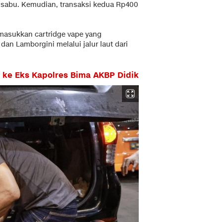
g sabu. Kemudian, transaksi kedua Rp400
emasukkan cartridge vape yang
n Lamborgini melalui jalur laut dari
 ke Eks Kapolres Bima AKBP Didik