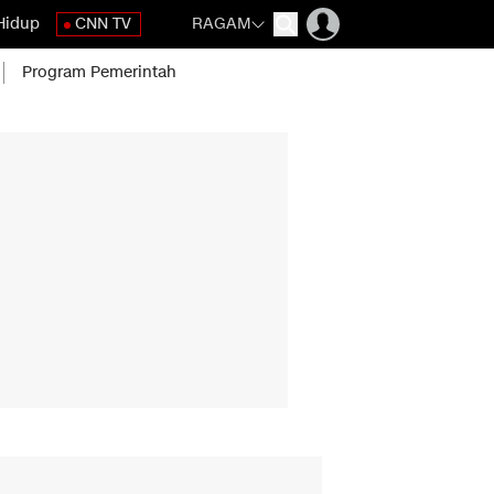
Hidup
CNN TV
RAGAM
Program Pemerintah