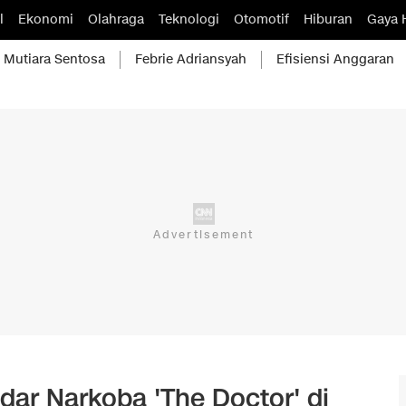
l
Ekonomi
Olahraga
Teknologi
Otomotif
Hiburan
Gaya 
Mutiara Sentosa
Febrie Adriansyah
Efisiensi Anggaran
ndar Narkoba 'The Doctor' di