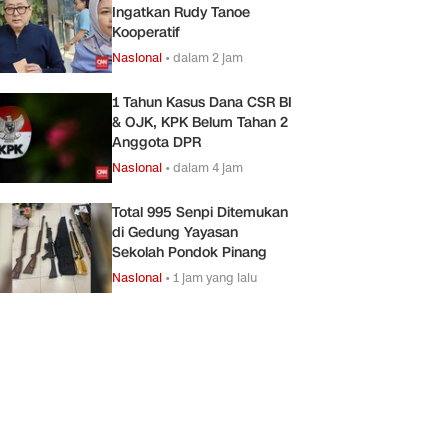
Ingatkan Rudy Tanoe
Kooperatif
Nasional
•
dalam 2 jam
1 Tahun Kasus Dana CSR BI
& OJK, KPK Belum Tahan 2
Anggota DPR
Nasional
•
dalam 4 jam
Total 995 Senpi Ditemukan
di Gedung Yayasan
Sekolah Pondok Pinang
Nasional
•
1 jam yang lalu