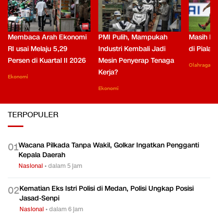
Membaca Arah Ekonomi
PMI Pulih, Mampukah
Masih Be
RI usai Melaju 5,29
Industri Kembali Jadi
di Piala
Persen di Kuartal II 2026
Mesin Penyerap Tenaga
Olahraga
Kerja?
Ekonomi
Ekonomi
TERPOPULER
Wacana Pilkada Tanpa Wakil, Golkar Ingatkan Pengganti
0
1
Kepala Daerah
Nasional
•
dalam 5 jam
Kematian Eks Istri Polisi di Medan, Polisi Ungkap Posisi
0
2
Jasad-Senpi
Nasional
•
dalam 6 jam