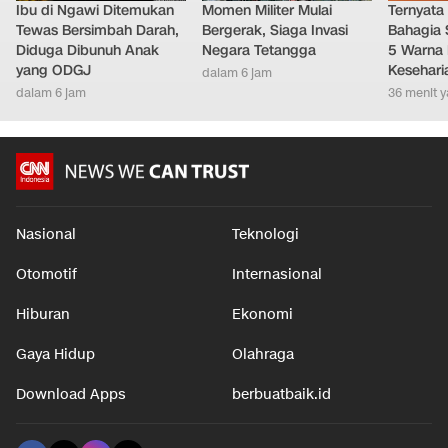
Ibu di Ngawi Ditemukan
Momen Militer Mulai
Ternyata
Tewas Bersimbah Darah,
Bergerak, Siaga Invasi
Bahagia 
Diduga Dibunuh Anak
Negara Tetangga
5 Warna 
yang ODGJ
Kesehari
dalam 6 jam
dalam 6 jam
36 menit y
Nasional
Teknologi
Otomotif
Internasional
Hiburan
Ekonomi
Gaya Hidup
Olahraga
Download Apps
berbuatbaik.id