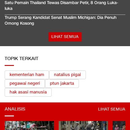
Satu Pemain Thailand Tewas Disambar Petir, 8 Orang Luka-
luka
Trump Serang Kandidat Senat Muslim Michigan: Dia Penuh
Omong Kosong
LIHAT SEMUA
TOPIK TERKAIT
kementerian ham
natalius pigai
pegawai negeri
ptun jakarta
hak asasi manusia
ANALISIS
LIHAT SEMUA