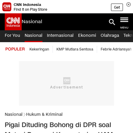
CNN Indonesia
Get
Find it on Play Store
Nasional
MENU
For You
Nasional
Internasional
Ekonomi
Olahraga
Tekn
POPULER
Kekeringan
KMP Mutiara Sentosa
Febrie Adriansyah
Nasional
Hukum & Kriminal
Pigai Dituding Bohong di DPR soal