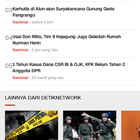
Karhutla di Alun-alun Suryakancana Gunung Gede
0
3
Pangrango
Nasional
•
dalam 4 jam
Usai Don Ritto, Tim 9 Kejagung Juga Geledah Rumah
0
4
Nurman Herin
Nasional
•
1 jam yang lalu
1 Tahun Kasus Dana CSR BI & OJK, KPK Belum Tahan 2
0
5
Anggota DPR
Nasional
•
29 menit yang lalu
LAINNYA DARI DETIKNETWORK