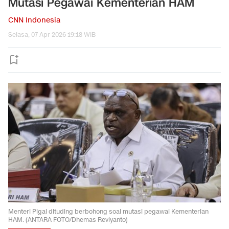
Mutasi Pegawai Kementerian HAM
CNN Indonesia
Selasa, 07 Apr 2026 19:18 WIB
Menteri Pigai dituding berbohong soal mutasi pegawai Kementerian
HAM. (ANTARA FOTO/Dhemas Reviyanto)