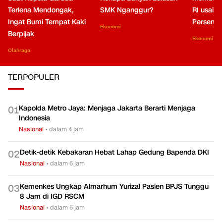
Terlena Mendongak,
SMK Nganggur?
RI usai M
Ingat Bumi Tempat Kaki
Persen di
Ekonomi
Berpijak
Ekonomi
Olahraga
TERPOPULER
Kapolda Metro Jaya: Menjaga Jakarta Berarti Menjaga
0
1
Indonesia
Nasional
•
dalam 4 jam
Detik-detik Kebakaran Hebat Lahap Gedung Bapenda DKI
0
2
Nasional
•
dalam 6 jam
Kemenkes Ungkap Almarhum Yurizal Pasien BPJS Tunggu
0
3
8 Jam di IGD RSCM
Nasional
•
dalam 6 jam