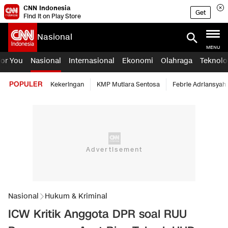
CNN Indonesia
Get
Find it on Play Store
Nasional
MENU
For You
Nasional
Internasional
Ekonomi
Olahraga
Teknolo
POPULER
Kekeringan
KMP Mutiara Sentosa
Febrie Adriansyah
Nasional
Hukum & Kriminal
ICW Kritik Anggota DPR soal RUU