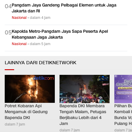
Pangdam Jaya Gandeng Pelbagai Elemen untuk Jaga
0
4
Jakarta dan RI
Nasional
•
dalam 4 jam
Kapolda Metro-Pangdam Jaya Sapa Peserta Apel
0
5
Kebangsaan Jaga Jakarta
Nasional
•
dalam 5 jam
LAINNYA DARI DETIKNETWORK
Potret Kobaran Api
Bapenda DKI Membara
Pilihan 
Mengamuk di Gedung
Tengah Malam, Petugas
Kembali 
Bapenda DKI
Berjibaku Lebih dari 4
Bunda V
Jam
Pulang H
dalam 7 jam
dalam 7 jam
dalam 7 j