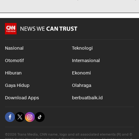
Nasional
Teknologi
Otomotif
Internasional
Hiburan
Ekonomi
Gaya Hidup
Olahraga
Download Apps
berbuatbaik.id
©2026 Trans Media, CNN name, logo and all associated elements (R) and ©