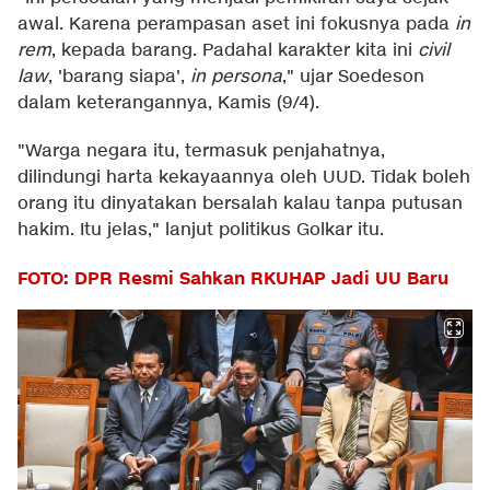
awal. Karena perampasan aset ini fokusnya pada
in
rem
, kepada barang. Padahal karakter kita ini
civil
law
, 'barang siapa',
in persona
," ujar Soedeson
dalam keterangannya, Kamis (9/4).
"Warga negara itu, termasuk penjahatnya,
dilindungi harta kekayaannya oleh UUD. Tidak boleh
orang itu dinyatakan bersalah kalau tanpa putusan
hakim. Itu jelas," lanjut politikus Golkar itu.
FOTO: DPR Resmi Sahkan RKUHAP Jadi UU Baru