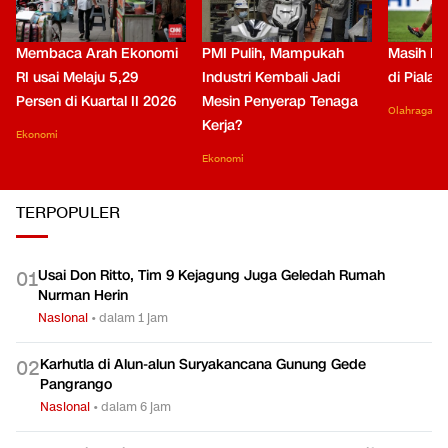
Membaca Arah Ekonomi
PMI Pulih, Mampukah
Masih Be
RI usai Melaju 5,29
Industri Kembali Jadi
di Piala
Persen di Kuartal II 2026
Mesin Penyerap Tenaga
Olahraga
Kerja?
Ekonomi
Ekonomi
TERPOPULER
Usai Don Ritto, Tim 9 Kejagung Juga Geledah Rumah
0
1
Nurman Herin
Nasional
•
dalam 1 jam
Karhutla di Alun-alun Suryakancana Gunung Gede
0
2
Pangrango
Nasional
•
dalam 6 jam