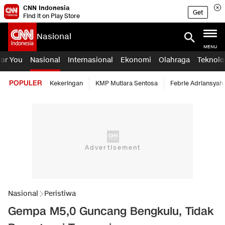
CNN Indonesia
Get
Find it on Play Store
Nasional
MENU
For You
Nasional
Internasional
Ekonomi
Olahraga
Teknolo
POPULER
Kekeringan
KMP Mutiara Sentosa
Febrie Adriansyah
Nasional
Peristiwa
Gempa M5,0 Guncang Bengkulu, Tidak