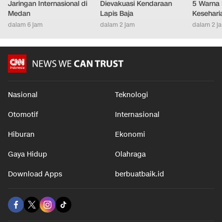
Jaringan Internasional di
Dievakuasi Kendaraan
5 Warna 
Medan
Lapis Baja
Kesehari
dalam 6 jam
dalam 2 jam
dalam 2 j
Nasional
Teknologi
Otomotif
Internasional
Hiburan
Ekonomi
Gaya Hidup
Olahraga
Download Apps
berbuatbaik.id