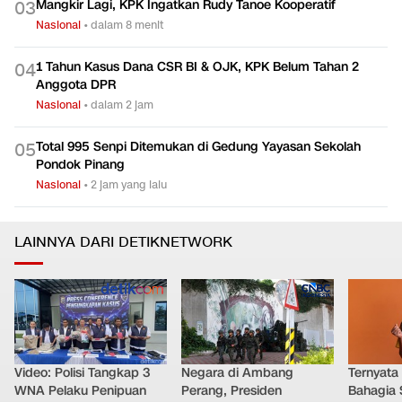
Mangkir Lagi, KPK Ingatkan Rudy Tanoe Kooperatif
0
3
Nasional
•
dalam 8 menit
1 Tahun Kasus Dana CSR BI & OJK, KPK Belum Tahan 2
0
4
Anggota DPR
Nasional
•
dalam 2 jam
Total 995 Senpi Ditemukan di Gedung Yayasan Sekolah
0
5
Pondok Pinang
Nasional
•
2 jam yang lalu
LAINNYA DARI DETIKNETWORK
Video: Polisi Tangkap 3
Negara di Ambang
Ternyata
WNA Pelaku Penipuan
Perang, Presiden
Bahagia 