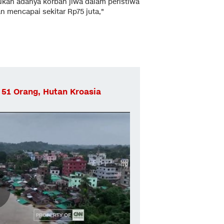
mukan adanya korban jiwa dalam peristiwa
an mencapai sekitar Rp75 juta,"
 51 Orang, Hutan Kroasia