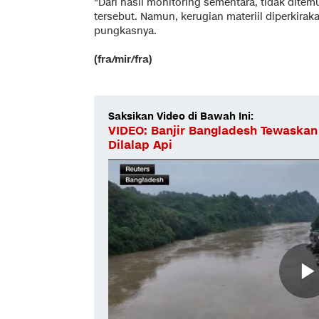
"Dari hasil monitoring sementara, tidak dite
tersebut. Namun, kerugian materiil diperkirak
pungkasnya.
(fra/mir/fra)
Saksikan Video di Bawah Ini:
VIDEO: Banjir Bangladesh Tewaskan
Dilalap Api