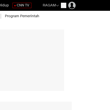
Hidup
CNN TV
RAGAM
Program Pemerintah