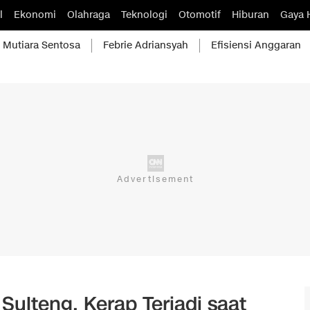
l
Ekonomi
Olahraga
Teknologi
Otomotif
Hiburan
Gaya 
Mutiara Sentosa
Febrie Adriansyah
Efisiensi Anggaran
ulteng, Kerap Terjadi saat