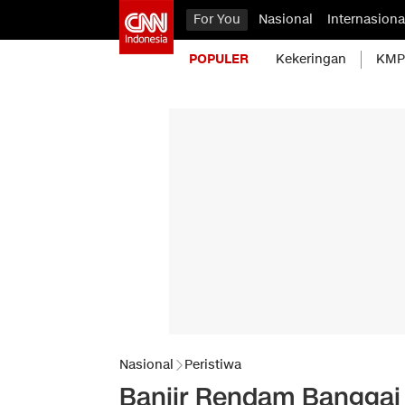
For You
Nasional
Internasiona
POPULER
Kekeringan
KMP 
Nasional
Peristiwa
Banjir Rendam Banggai S