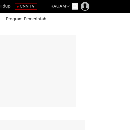
Hidup
CNN TV
RAGAM
Program Pemerintah