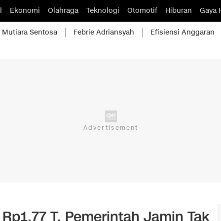
l
Ekonomi
Olahraga
Teknologi
Otomotif
Hiburan
Gaya 
Mutiara Sentosa
Febrie Adriansyah
Efisiensi Anggaran
 Rp1,77 T, Pemerintah Jamin Tak