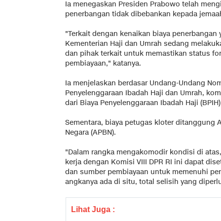
Ia menegaskan Presiden Prabowo telah mengi
penerbangan tidak dibebankan kepada jemaa
"Terkait dengan kenaikan biaya penerbangan y
Kementerian Haji dan Umrah sedang melakuk
dan pihak terkait untuk memastikan status fo
pembiayaan," katanya.
Ia menjelaskan berdasar Undang-Undang Nom
Penyelenggaraan Ibadah Haji dan Umrah, ko
dari Biaya Penyelenggaraan Ibadah Haji (BPIH)
Sementara, biaya petugas kloter ditanggung
Negara (APBN).
"Dalam rangka mengakomodir kondisi di atas
kerja dengan Komisi VIII DPR RI ini dapat di
dan sumber pembiayaan untuk memenuhi peny
angkanya ada di situ, total selisih yang diperlu
Lihat Juga :