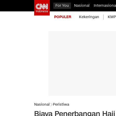
For You
Nasional
Internasiona
POPULER
Kekeringan
KMP 
Nasional
Peristiwa
Biaya Penerbangan Haji