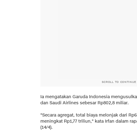
SCROLL TO CONTINUE
Ia mengatakan Garuda Indonesia mengusulkan
dan Saudi Airlines sebesar Rp802,8 miliar.
"Secara agregat, total biaya melonjak dari Rp6,
meningkat Rp1,77 triliun," kata Irfan dalam ra
(14/4).