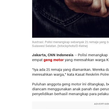
Ilustrasi. Polisi menangkap sebanyak 21 remaja yang
Sulawesi Selatan. (Istockphoto/D-Keine)
Jakarta, CNN Indonesia
--
Polisi menangkap 
empat
geng motor
yang meresahkan warga 
"Iya ada 21 remaja yang diamankan. Mereka d
meresahkan warga," kata Kasat Reskrim Polres
Puluhan anggota geng motor ini ditangkap, b
diancam menggunakan anak panah dan perusa
penyelidikan berhasil menangkap para pelaku
ADVERTISE