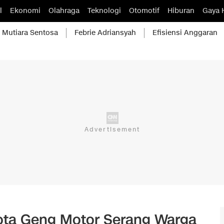
l
Ekonomi
Olahraga
Teknologi
Otomotif
Hiburan
Gaya 
Mutiara Sentosa
Febrie Adriansyah
Efisiensi Anggaran
gota Geng Motor Serang Warga