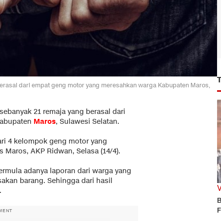
 berasal dari empat geng motor yang meresahkan warga Kabupaten Maros,
sebanyak 21 remaja yang berasal dari
Kabupaten
Maros
, Sulawesi Selatan.
ari 4 kelompok geng motor yang
 Maros, AKP Ridwan, Selasa (14/4).
ermula adanya laporan dari warga yang
kan barang. Sehingga dari hasil
.
B
F
MENT