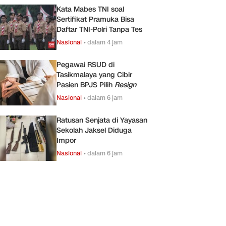
Kata Mabes TNI soal
Sertifikat Pramuka Bisa
Daftar TNI-Polri Tanpa Tes
Nasional
•
dalam 4 jam
Pegawai RSUD di
Tasikmalaya yang Cibir
Pasien BPJS Pilih
Resign
Nasional
•
dalam 6 jam
Ratusan Senjata di Yayasan
Sekolah Jaksel Diduga
Impor
Nasional
•
dalam 6 jam