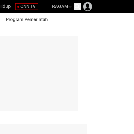
Hidup
CNN TV
RAGAM
Program Pemerintah