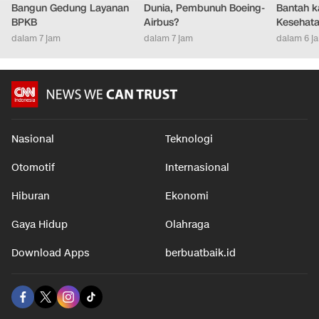
Bangun Gedung Layanan
Dunia, Pembunuh Boeing-
Bantah k
BPKB
Airbus?
Kesehat
dalam 7 jam
dalam 7 jam
dalam 6 j
Nasional
Teknologi
Otomotif
Internasional
Hiburan
Ekonomi
Gaya Hidup
Olahraga
Download Apps
berbuatbaik.id