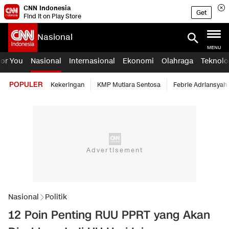
CNN Indonesia
Get
Find it on Play Store
Nasional
MENU
For You
Nasional
Internasional
Ekonomi
Olahraga
Teknolo
POPULER
Kekeringan
KMP Mutiara Sentosa
Febrie Adriansyah
Nasional
Politik
12 Poin Penting RUU PPRT yang Akan