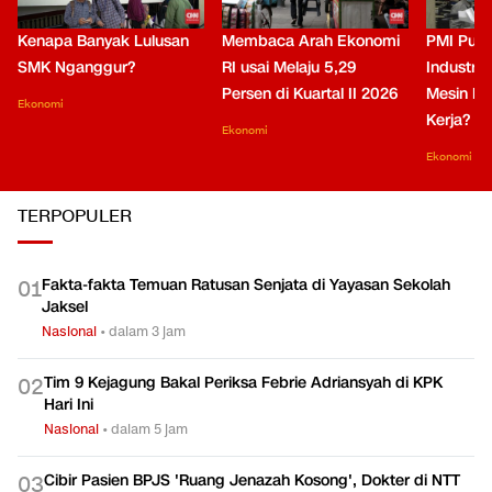
Kenapa Banyak Lulusan
Membaca Arah Ekonomi
PMI Puli
SMK Nganggur?
RI usai Melaju 5,29
Industri 
Persen di Kuartal II 2026
Mesin Pe
Ekonomi
Kerja?
Ekonomi
Ekonomi
TERPOPULER
Fakta-fakta Temuan Ratusan Senjata di Yayasan Sekolah
0
1
Jaksel
Nasional
•
dalam 3 jam
Tim 9 Kejagung Bakal Periksa Febrie Adriansyah di KPK
0
2
Hari Ini
Nasional
•
dalam 5 jam
Cibir Pasien BPJS 'Ruang Jenazah Kosong', Dokter di NTT
0
3