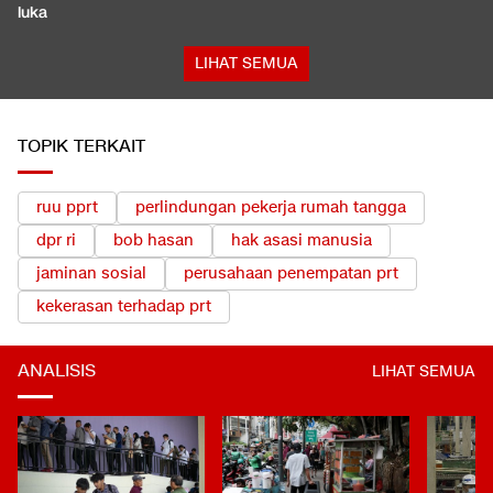
luka
LIHAT SEMUA
TOPIK TERKAIT
ruu pprt
perlindungan pekerja rumah tangga
dpr ri
bob hasan
hak asasi manusia
jaminan sosial
perusahaan penempatan prt
kekerasan terhadap prt
ANALISIS
LIHAT SEMUA