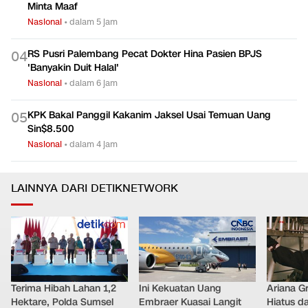
Minta Maaf
Nasional
•
dalam 5 jam
RS Pusri Palembang Pecat Dokter Hina Pasien BPJS
0
4
'Banyakin Duit Halal'
Nasional
•
dalam 6 jam
KPK Bakal Panggil Kakanim Jaksel Usai Temuan Uang
0
5
Sin$8.500
Nasional
•
dalam 4 jam
LAINNYA DARI DETIKNETWORK
Terima Hibah Lahan 1,2
Ini Kekuatan Uang
Ariana G
Hektare, Polda Sumsel
Embraer Kuasai Langit
Hiatus da