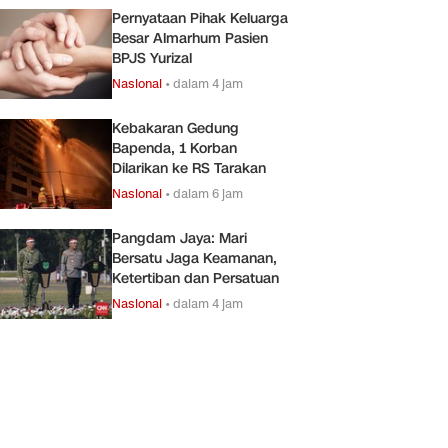
Pernyataan Pihak Keluarga
Besar Almarhum Pasien
BPJS Yurizal
Nasional
•
dalam 4 jam
Kebakaran Gedung
Bapenda, 1 Korban
Dilarikan ke RS Tarakan
Nasional
•
dalam 6 jam
Pangdam Jaya: Mari
Bersatu Jaga Keamanan,
Ketertiban dan Persatuan
Nasional
•
dalam 4 jam