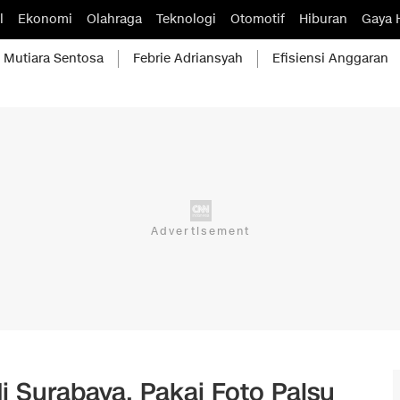
l
Ekonomi
Olahraga
Teknologi
Otomotif
Hiburan
Gaya 
Mutiara Sentosa
Febrie Adriansyah
Efisiensi Anggaran
i Surabaya, Pakai Foto Palsu