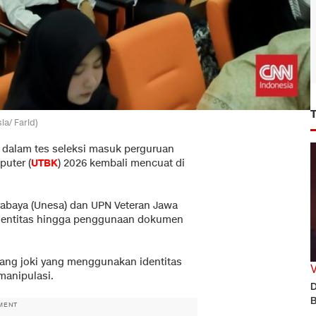
ia/ Farid)
n dalam tes seleksi masuk perguruan
puter (
UTBK
) 2026 kembali mencuat di
urabaya (Unesa) dan UPN Veteran Jawa
identitas hingga penggunaan dokumen
rang joki yang menggunakan identitas
manipulasi.
D
B
MENT