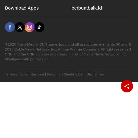
Download Apps
berbuatbaik.id
©2026 Trans Media, CNN name, logo and all associated elements (R) and ©
2026 Cable News Network, Inc. A Time Warner Company. All rights reserved.
CNN and the CNN logo are registered marks of Cable News Network, Inc.,
displayed with permission.
Tentang Kami
|
Redaksi
|
Pedoman Media Siber
|
Disclaimer