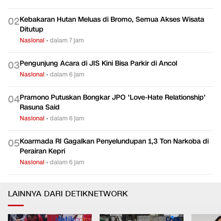
Kebakaran Hutan Meluas di Bromo, Semua Akses Wisata
0
2
Ditutup
Nasional
•
dalam 7 jam
Pengunjung Acara di JIS Kini Bisa Parkir di Ancol
0
3
Nasional
•
dalam 6 jam
Pramono Putuskan Bongkar JPO 'Love-Hate Relationship'
0
4
Rasuna Said
Nasional
•
dalam 6 jam
Koarmada RI Gagalkan Penyelundupan 1,3 Ton Narkoba di
0
5
Perairan Kepri
Nasional
•
dalam 6 jam
LAINNYA DARI DETIKNETWORK