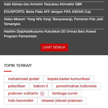
Xabi Alonso dan Amorim Terpukau Atmosfer GBK
EDUSPORTS: Beda Piala AFF dengan FIFA ASEAN Cup
Video Mesum 'Yang Wis Yang' Banyuwangi, Pemeran Pria Jadi
Tersangka
Hashim Djojohadikusumo Kukuhkan 20 Ormas Baru Kawal
Program Pemerintah
LIHAT SEMUA
TOPIK TERKAIT
muhammad qodari
kepala badan komunikasi
pelantikan
bakom ri
pemerintahan indonesia
prabowo subianto
lembaga survei
indo barometer
relawan jokowi-prabowo