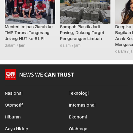
Menteri Imipas Ziarah ke
Sampah Plastik Jadi
Deepika
TMP Taruna Tangerang
Paving, Dukung Target
Bagikan 
Jelang HUT ke-81 RI
Pengurangan Limbah
Anak Ke
Mengasu
dalam 7 jam
dalam 7 jam
dalam 7 j
Nasional
Teknologi
Otomotif
Internasional
Hiburan
Ekonomi
Gaya Hidup
Olahraga