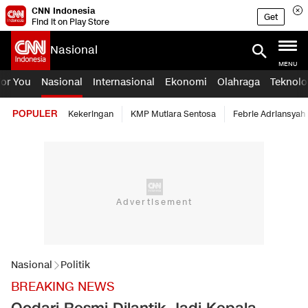
CNN Indonesia
Get
Find it on Play Store
Nasional
MENU
For You
Nasional
Internasional
Ekonomi
Olahraga
Teknolo
POPULER
Kekeringan
KMP Mutiara Sentosa
Febrie Adriansyah
Nasional
Politik
BREAKING NEWS