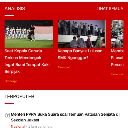
ANALISIS
LIHAT SEMUA
Saat Kepala Garuda
Kenapa Banyak Lulusan
Membaca
Terlena Mendongak,
SMK Nganggur?
RI usai M
Ingat Bumi Tempat Kaki
Persen di
Ekonomi
Berpijak
Ekonomi
Olahraga
TERPOPULER
Menteri PPPA Buka Suara soal Temuan Ratusan Senjata di
0
1
Sekolah Jaksel
Nasional
•
1 jam yang lalu