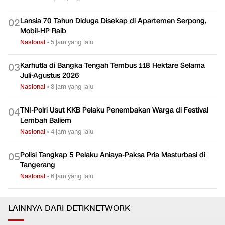
Lansia 70 Tahun Diduga Disekap di Apartemen Serpong,
0
2
Mobil-HP Raib
Nasional
•
5 jam yang lalu
Karhutla di Bangka Tengah Tembus 118 Hektare Selama
0
3
Juli-Agustus 2026
Nasional
•
3 jam yang lalu
TNI-Polri Usut KKB Pelaku Penembakan Warga di Festival
0
4
Lembah Baliem
Nasional
•
4 jam yang lalu
Polisi Tangkap 5 Pelaku Aniaya-Paksa Pria Masturbasi di
0
5
Tangerang
Nasional
•
6 jam yang lalu
LAINNYA DARI DETIKNETWORK