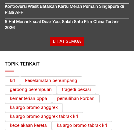
Kontroversi Wasit Batalkan Kartu Merah Pemain Singapura di
Piala AFF
5 Hal Menarik soal Dear You, Salah Satu Film China Terlaris
2026
LIHAT SEMUA
TOPIK TERKAIT
krl
keselamatan penumpang
gerbong perempuan
tragedi bekasi
kementerian pppa
pemulihan korban
ka argo bromo anggrek
ka argo bromo anggrek tabrak krl
kecelakaan kereta
ka argo bromo tabrak krl