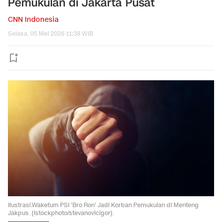
Pemukulan di Jakarta Pusat
CNN Indonesia
Selasa, 05 Mei 2026 11:38 WIB
Ilustrasi.Waketum PSI 'Bro Ron' Jadi Korban Pemukulan di Menteng
Jakpus. (Istockphoto/stevanovicigor).