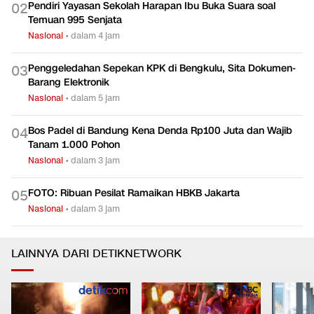
Pendiri Yayasan Sekolah Harapan Ibu Buka Suara soal
0
2
Temuan 995 Senjata
Nasional
•
dalam 4 jam
Penggeledahan Sepekan KPK di Bengkulu, Sita Dokumen-
0
3
Barang Elektronik
Nasional
•
dalam 5 jam
Bos Padel di Bandung Kena Denda Rp100 Juta dan Wajib
0
4
Tanam 1.000 Pohon
Nasional
•
dalam 3 jam
FOTO: Ribuan Pesilat Ramaikan HBKB Jakarta
0
5
Nasional
•
dalam 3 jam
LAINNYA DARI DETIKNETWORK