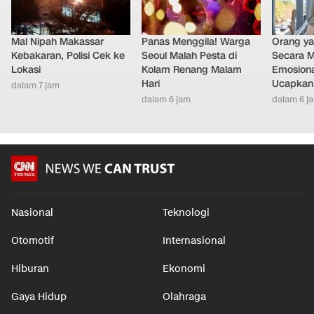
Mal Nipah Makassar
Panas Menggila! Warga
Orang y
Kebakaran, Polisi Cek ke
Seoul Malah Pesta di
Secara M
Lokasi
Kolam Renang Malam
Emosiona
Hari
Ucapkan 
dalam 7 jam
dalam 6 jam
dalam 6 j
Nasional
Teknologi
Otomotif
Internasional
Hiburan
Ekonomi
Gaya Hidup
Olahraga