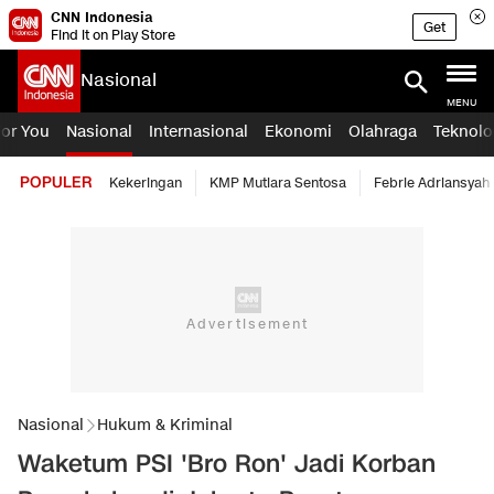
CNN Indonesia
Get
Find it on Play Store
Nasional
MENU
For You
Nasional
Internasional
Ekonomi
Olahraga
Teknolo
POPULER
Kekeringan
KMP Mutiara Sentosa
Febrie Adriansyah
Nasional
Hukum & Kriminal
Waketum PSI 'Bro Ron' Jadi Korban