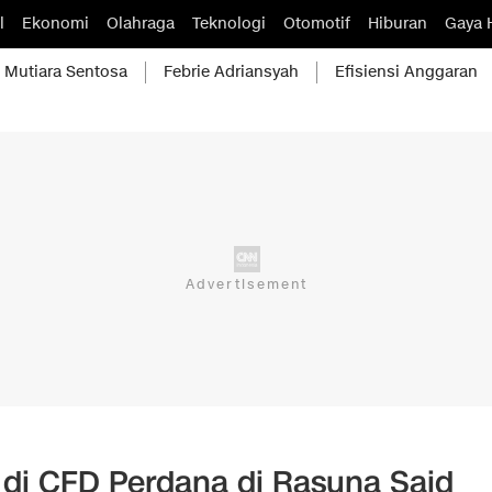
l
Ekonomi
Olahraga
Teknologi
Otomotif
Hiburan
Gaya 
Mutiara Sentosa
Febrie Adriansyah
Efisiensi Anggaran
 di CFD Perdana di Rasuna Said