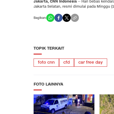
Jakarta, CNN Indonesia
-- Hari bebas kendar
Jakarta Selatan, resmi dimulai pada Minggu (1
Bagikan:
TOPIK TERKAIT
foto cnn
cfd
car free day
FOTO LAINNYA