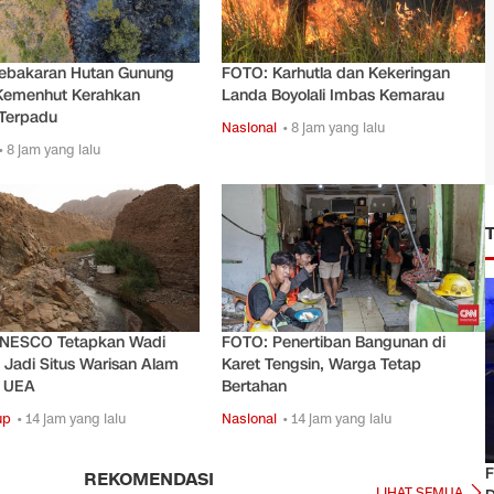
ebakaran Hutan Gunung
FOTO: Karhutla dan Kekeringan
Kemenhut Kerahkan
Landa Boyolali Imbas Kemarau
 Terpadu
Nasional
• 8 jam yang lalu
• 8 jam yang lalu
NESCO Tetapkan Wadi
FOTO: Penertiban Bangunan di
Jadi Situs Warisan Alam
Karet Tengsin, Warga Tetap
 UEA
Bertahan
up
• 14 jam yang lalu
Nasional
• 14 jam yang lalu
F
REKOMENDASI
LIHAT SEMUA