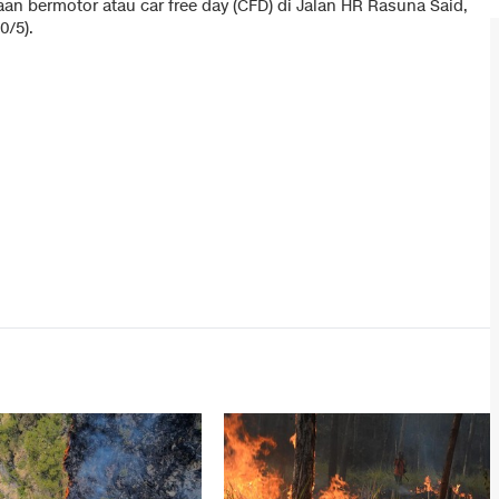
aan bermotor atau car free day (CFD) di Jalan HR Rasuna Said,
0/5).