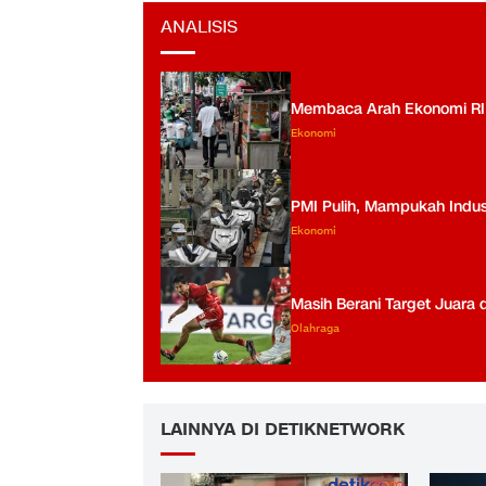
ANALISIS
Membaca Arah Ekonomi RI us
Ekonomi
PMI Pulih, Mampukah Indus
Ekonomi
Masih Berani Target Juara 
Olahraga
LAINNYA DI DETIKNETWORK