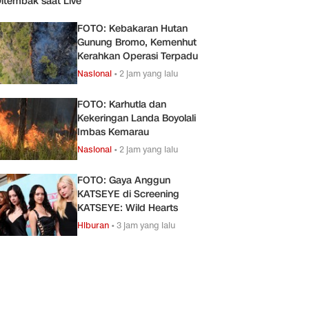
itembak saat Live
FOTO: Kebakaran Hutan
Gunung Bromo, Kemenhut
Kerahkan Operasi Terpadu
Nasional
•
2 jam yang lalu
FOTO: Karhutla dan
Kekeringan Landa Boyolali
Imbas Kemarau
Nasional
•
2 jam yang lalu
FOTO: Gaya Anggun
KATSEYE di Screening
KATSEYE: Wild Hearts
Hiburan
•
3 jam yang lalu