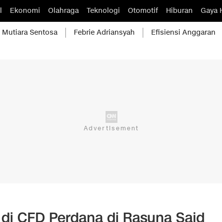
l
Ekonomi
Olahraga
Teknologi
Otomotif
Hiburan
Gaya 
Mutiara Sentosa
Febrie Adriansyah
Efisiensi Anggaran
 di CFD Perdana di Rasuna Said