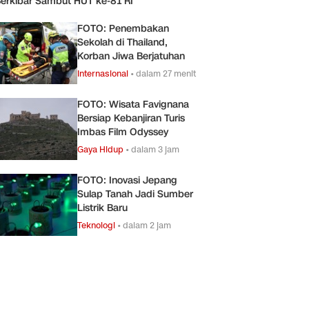
erkibar Sambut HUT ke-81 RI
FOTO: Penembakan
Sekolah di Thailand,
Korban Jiwa Berjatuhan
Internasional
•
dalam 27 menit
FOTO: Wisata Favignana
Bersiap Kebanjiran Turis
Imbas Film Odyssey
Gaya Hidup
•
dalam 3 jam
FOTO: Inovasi Jepang
Sulap Tanah Jadi Sumber
Listrik Baru
Teknologi
•
dalam 2 jam