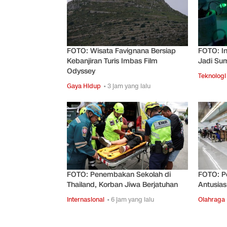
FOTO: Wisata Favignana Bersiap
FOTO: In
Kebanjiran Turis Imbas Film
Jadi Sum
Odyssey
Teknologi
Gaya Hidup
• 3 jam yang lalu
FOTO: Penembakan Sekolah di
FOTO: Pe
Thailand, Korban Jiwa Berjatuhan
Antusias
Internasional
• 6 jam yang lalu
Olahraga