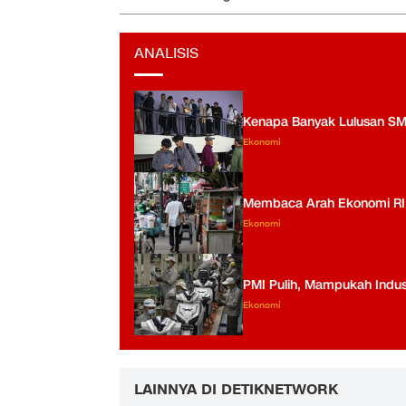
ANALISIS
Kenapa Banyak Lulusan S
Ekonomi
Membaca Arah Ekonomi RI us
Ekonomi
PMI Pulih, Mampukah Indus
Ekonomi
LAINNYA DI DETIKNETWORK