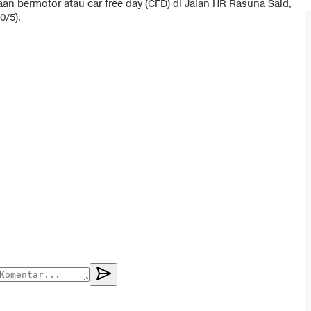
aan bermotor atau car free day (CFD) di Jalan HR Rasuna Said,
0/5).