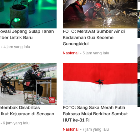
B
ovasi Jepang Sulap Tanah
FOTO: Merawat Sumber Air di
ber Listrik Baru
Kedalaman Gua Keceme
Gunungkidul
• 4 jam yang lalu
Nasional
• 5 jam yang lalu
tembak Disabilitas
FOTO: Sang Saka Merah Putih
 Ikut Kejuaraan di Senayan
Raksasa Mulai Berkibar Sambut
HUT ke-81 RI
• 6 jam yang lalu
Nasional
• 7 jam yang lalu