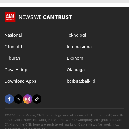
Nasional
Teknologi
Otomotif
Internasional
Hiburan
Ekonomi
Gaya Hidup
Olahraga
Download Apps
berbuatbaik.id
©2026 Trans Media, CNN name, logo and all associated elements (R) and ©
2026 Cable News Network, Inc. A Time Warner Company. All rights reserved.
CNN and the CNN logo are registered marks of Cable News Network, Inc.,