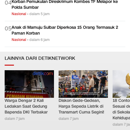
Korban Pemukulan Direskrimum Kombes TF Melapor ke
0
4
Polda Sumbar
Nasional
•
dalam 5 jam
Anak di Mamuju Sulbar Diperkosa 15 Orang Termasuk 2
0
5
Paman Korban
Nasional
•
dalam 6 jam
LAINNYA DARI DETIKNETWORK
Warga Dengar 2 Kali
Diskon Gede-Gedean,
18 Conto
Ledakan Saat Gedung
Harga Sepeda Listrik di
Sesuai d
Bapenda DKI Terbakar
Transmart Cuma Segini!
di Sekola
Kehidupa
dalam 7 jam
dalam 7 jam
dalam 7 j