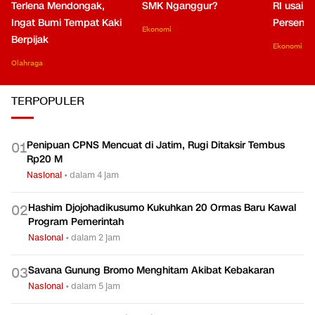
Terlena Mendongak,
SMK Nganggur?
RI usai M
Ingat Bumi Tempat Kaki
Persen di
Ekonomi
Berpijak
Ekonomi
Olahraga
TERPOPULER
Penipuan CPNS Mencuat di Jatim, Rugi Ditaksir Tembus
0
1
Rp20 M
Nasional
•
dalam 4 jam
Hashim Djojohadikusumo Kukuhkan 20 Ormas Baru Kawal
0
2
Program Pemerintah
Nasional
•
dalam 2 jam
Savana Gunung Bromo Menghitam Akibat Kebakaran
0
3
Nasional
•
dalam 5 jam