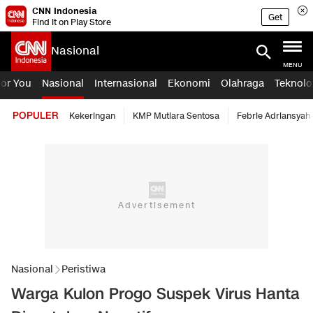
CNN Indonesia
Get
Find it on Play Store
Nasional
MENU
For You
Nasional
Internasional
Ekonomi
Olahraga
Teknolo
POPULER
Kekeringan
KMP Mutiara Sentosa
Febrie Adriansyah
Nasional
Peristiwa
Warga Kulon Progo Suspek Virus Hanta