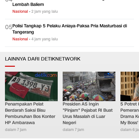
Lembah Baliem
Nasional
•
2 jam yang lalu
Polisi Tangkap 5 Pelaku Aniaya-Paksa Pria Masturbasi di
0
5
Tangerang
Nasional
•
4 jam yang lalu
LAINNYA DARI DETIKNETWORK
Penampakan Pelat
Presiden AS Ingin
5 Potret
Berdarah Saksi Bisu
"Pinjam" Pejabat RI Buat
Pemeran
Pembunuhan Bos Konter
Urus Masalah di Luar
Drama Ko
HP Ambarawa
Negeri
My Boss'
dalam 7 jam
dalam 7 jam
dalam 6 j