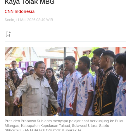
Kaya Tolak MBG
CNN Indonesia
Senin, 11 Mei 2026 08:49 WIB
Presiden Prabowo Subianto menyapa pelajar saat berkunjung ke Pulau
Miangas, Kabupaten Kepulauan Talaud, Sulawesi Utara, Sabtu
(9/6/2026). (ANTARA FOTO/Hafidz Mubarak A)