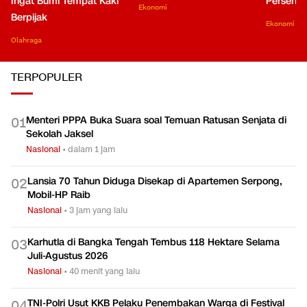
Ingat Bumi Tempat Kaki
Persen di
Ekonomi
Berpijak
Ekonomi
Olahraga
TERPOPULER
Menteri PPPA Buka Suara soal Temuan Ratusan Senjata di
0
1
Sekolah Jaksel
Nasional
•
dalam 1 jam
Lansia 70 Tahun Diduga Disekap di Apartemen Serpong,
0
2
Mobil-HP Raib
Nasional
•
3 jam yang lalu
Karhutla di Bangka Tengah Tembus 118 Hektare Selama
0
3
Juli-Agustus 2026
Nasional
•
40 menit yang lalu
TNI-Polri Usut KKB Pelaku Penembakan Warga di Festival
0
4