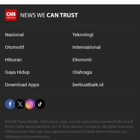
Nasional
Teknologi
Otomotif
Internasional
Hiburan
Ekonomi
Gaya Hidup
Olahraga
Download Apps
berbuatbaik.id
©2026 Trans Media, CNN name, logo and all associated elements (R) and ©
2026 Cable News Network, Inc. A Time Warner Company. All rights reserved.
CNN and the CNN logo are registered marks of Cable News Network, Inc.,
displayed with permission.