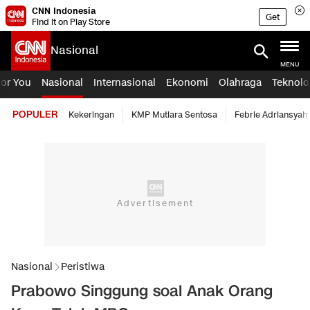
CNN Indonesia
Get
Find it on Play Store
Nasional
MENU
For You
Nasional
Internasional
Ekonomi
Olahraga
Teknolo
POPULER
Kekeringan
KMP Mutiara Sentosa
Febrie Adriansyah
Nasional
Peristiwa
Prabowo Singgung soal Anak Orang