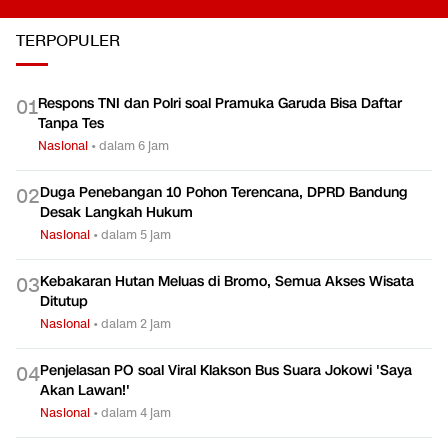
TERPOPULER
Respons TNI dan Polri soal Pramuka Garuda Bisa Daftar
0
1
Tanpa Tes
Nasional
•
dalam 6 jam
Duga Penebangan 10 Pohon Terencana, DPRD Bandung
0
2
Desak Langkah Hukum
Nasional
•
dalam 5 jam
Kebakaran Hutan Meluas di Bromo, Semua Akses Wisata
0
3
Ditutup
Nasional
•
dalam 2 jam
Penjelasan PO soal Viral Klakson Bus Suara Jokowi 'Saya
0
4
Akan Lawan!'
Nasional
•
dalam 4 jam