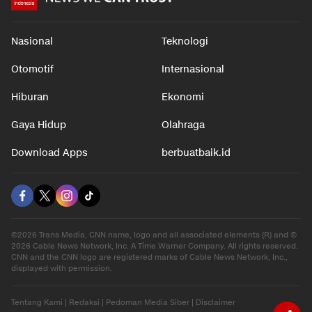
Nasional
Teknologi
Otomotif
Internasional
Hiburan
Ekonomi
Gaya Hidup
Olahraga
Download Apps
berbuatbaik.id
©2026 Trans Media, CNN name, logo and all associated elements (R) and ©
2026 Cable News Network, Inc. A Time Warner Company. All rights reserved.
CNN and the CNN logo are registered marks of Cable News Network, Inc.,
displayed with permission.
Tentang Kami
|
Redaksi
|
Pedoman Media Siber
|
Disclaimer