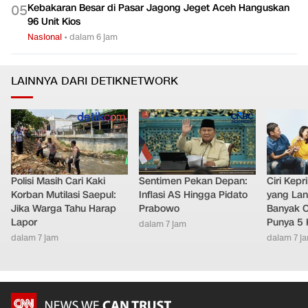
Kebakaran Besar di Pasar Jagong Jeget Aceh Hanguskan
0
5
96 Unit Kios
Nasional
•
dalam 6 jam
LAINNYA DARI DETIKNETWORK
Polisi Masih Cari Kaki
Sentimen Pekan Depan:
Ciri Kep
Korban Mutilasi Saepul:
Inflasi AS Hingga Pidato
yang Lan
Jika Warga Tahu Harap
Prabowo
Banyak O
Lapor
Punya 5 
dalam 7 jam
dalam 7 jam
dalam 7 j