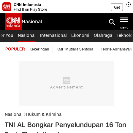
CNN Indonesia
Get
Find it on Play Store
Nasional
MENU
For You
Nasional
Internasional
Ekonomi
Olahraga
Teknolo
POPULER
Kekeringan
KMP Mutiara Sentosa
Febrie Adriansyah
Nasional
Hukum & Kriminal
TNI AL Bongkar Penyelundupan 16 Ton