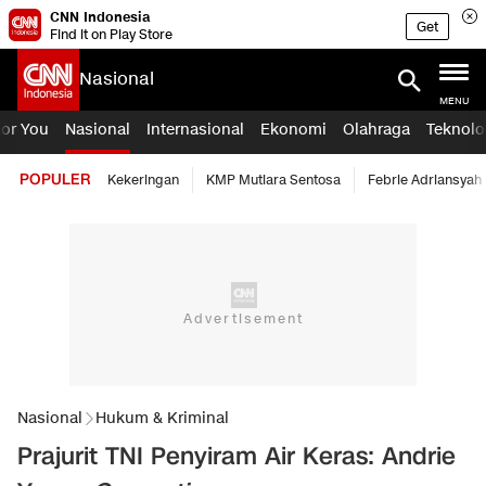
CNN Indonesia
Get
Find it on Play Store
Nasional
MENU
For You
Nasional
Internasional
Ekonomi
Olahraga
Teknolo
POPULER
Kekeringan
KMP Mutiara Sentosa
Febrie Adriansyah
Nasional
Hukum & Kriminal
Prajurit TNI Penyiram Air Keras: Andrie