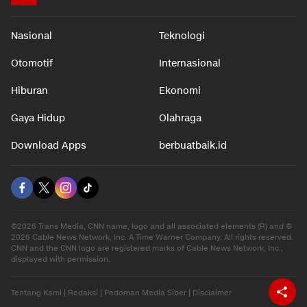
Nasional
Teknologi
Otomotif
Internasional
Hiburan
Ekonomi
Gaya Hidup
Olahraga
Download Apps
berbuatbaik.id
©2026 Trans Media, CNN name, logo and all associated elements (R) and ©
2026 Cable News Network, Inc. A Time Warner Company. All rights reserved.
CNN and the CNN logo are registered marks of Cable News Network, Inc.,
displayed with permission.
Tentang Kami
|
Redaksi
|
Pedoman Media Siber
|
Disclaimer