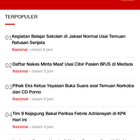
TERPOPULER
Kegiatan Belajar Sekolah di Jaksel Normal Usai Temuan
0
1
Ratusan Senjata
Nasional
•
dalam 6 jam
Daftar Nakes Minta Maaf Usai Cibir Pasien BPJS di Medsos
0
2
Nasional
•
dalam 5 jam
Pihak Eks Ketua Yayasan Buka Suara soal Temuan Narkoba
0
3
dan CD Porno
Nasional
•
dalam 6 jam
Tim 9 Kejagung Bakal Periksa Febrie Adriansyah di KPK
0
4
Hari Ini
Nasional
•
dalam 4 jam