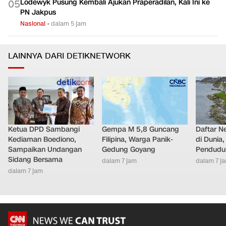
Lodewyk Pusung Kembali Ajukan Praperadilan, Kali Ini ke
0
5
PN Jakpus
Nasional
•
dalam 5 jam
LAINNYA DARI DETIKNETWORK
Ketua DPD Sambangi
Gempa M 5,8 Guncang
Daftar N
Kediaman Boediono,
Filipina, Warga Panik-
di Dunia
Sampaikan Undangan
Gedung Goyang
Pendudu
Sidang Bersama
dalam 7 jam
dalam 7 j
dalam 7 jam