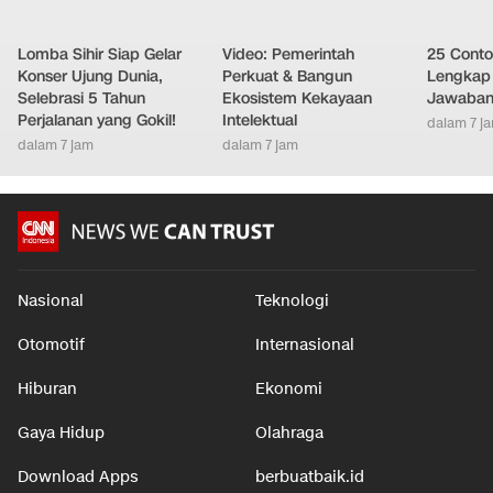
Lomba Sihir Siap Gelar
Video: Pemerintah
25 Conto
Konser Ujung Dunia,
Perkuat & Bangun
Lengkap 
Selebrasi 5 Tahun
Ekosistem Kekayaan
Jawaban
Perjalanan yang Gokil!
Intelektual
dalam 7 j
dalam 7 jam
dalam 7 jam
Nasional
Teknologi
Otomotif
Internasional
Hiburan
Ekonomi
Gaya Hidup
Olahraga
Download Apps
berbuatbaik.id