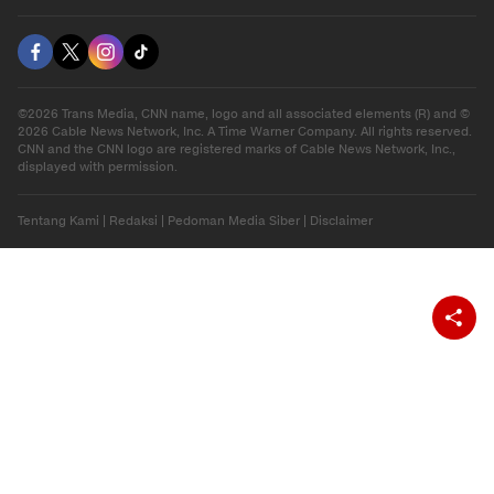
©2026 Trans Media, CNN name, logo and all associated elements (R) and ©
2026 Cable News Network, Inc. A Time Warner Company. All rights reserved.
CNN and the CNN logo are registered marks of Cable News Network, Inc.,
displayed with permission.
Tentang Kami
|
Redaksi
|
Pedoman Media Siber
|
Disclaimer