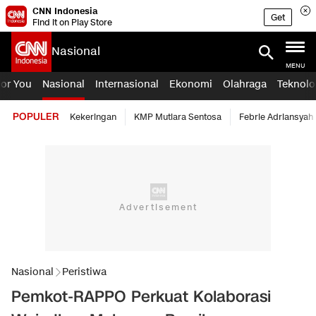
CNN Indonesia
Get
Find it on Play Store
Nasional
MENU
For You
Nasional
Internasional
Ekonomi
Olahraga
Teknolo
POPULER
Kekeringan
KMP Mutiara Sentosa
Febrie Adriansyah
Nasional
Peristiwa
Pemkot-RAPPO Perkuat Kolaborasi